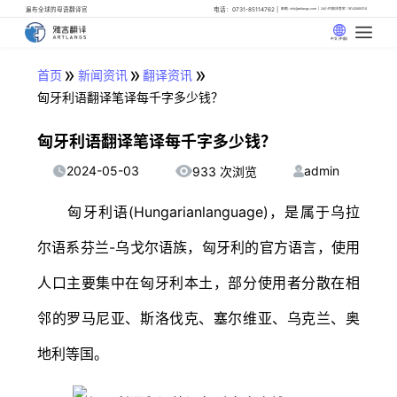
遍布全球的母语翻译官
电话：0731-85114762
邮箱: info@artlangs.com
24小时翻译管家: 18142666316
中文 (中国)
»
»
»
首页
新闻资讯
翻译资讯
匈牙利语翻译笔译每千字多少钱？
匈牙利语翻译笔译每千字多少钱？
2024-05-03
admin
933 次浏览
匈牙利语(Hungarianlanguage)，是属于乌拉
尔语系芬兰-乌戈尔语族，匈牙利的官方语言，使用
人口主要集中在匈牙利本土，部分使用者分散在相
邻的罗马尼亚、斯洛伐克、塞尔维亚、乌克兰、奥
地利等国。