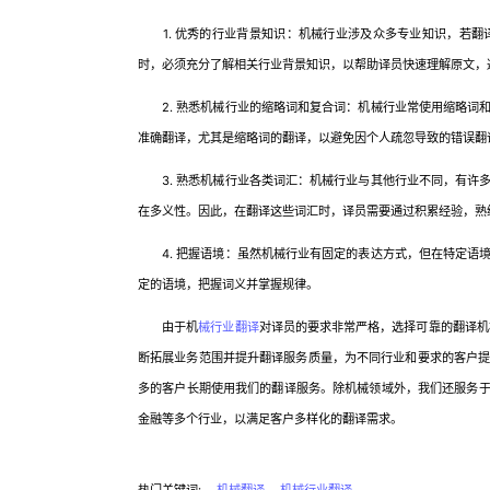
1. 优秀的行业背景知识：机械行业涉及众多专业知识，若翻
时，必须充分了解相关行业背景知识，以帮助译员快速理解原文，
2. 熟悉机械行业的缩略词和复合词：机械行业常使用缩略词
准确翻译，尤其是缩略词的翻译，以避免因个人疏忽导致的错误翻
3. 熟悉机械行业各类词汇：机械行业与其他行业不同，有许
在多义性。因此，在翻译这些词汇时，译员需要通过积累经验，熟
4. 把握语境：虽然机械行业有固定的表达方式，但在特定语
定的语境，把握词义并掌握规律。
由于机
械行业翻译
对译员的要求非常严格，选择可靠的翻译机
断拓展业务范围并提升翻译服务质量，为不同行业和要求的客户
多的客户长期使用我们的翻译服务。除机械领域外，我们还服务于
金融等多个行业，以满足客户多样化的翻译需求。