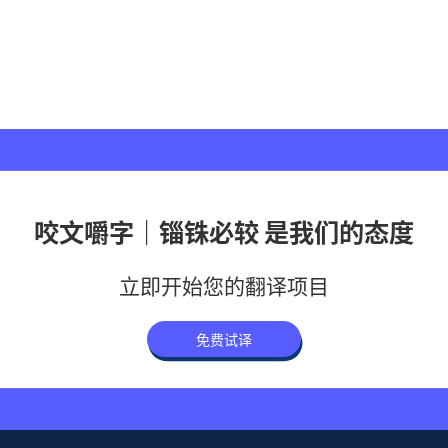
咬文嚼字｜锱铢必较 是我们的态度
立即开始您的翻译项目
免费试译