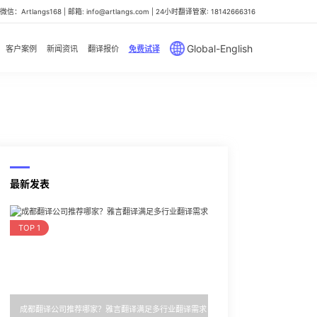
信：Artlangs168 | 邮箱: info@artlangs.com | 24小时翻译管家: 18142666316
Global-English
客户案例
新闻资讯
翻译报价
免费试译
最新发表
TOP 1
成都翻译公司推荐哪家？雅言翻译满足多行业翻译需求