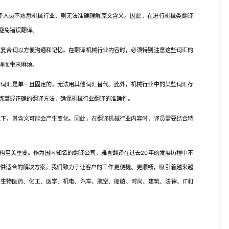
译人员不熟悉机械行业，则无法准确理解原文含义。因此，在进行机械类翻译
避免错误翻译。
和复合词以方便沟通和记忆。在翻译机械行业内容时，必须特别注意这些词汇的
译而带来麻烦。
多词汇是单一且固定的，无法用其他词汇替代。此外，机械行业中的某些词汇存
练掌握正确的翻译方法，确保机械行业翻译的准确性。
境下，其含义可能会产生变化。因此，在翻译机械行业内容时，译员需要结合特
构至关重要。作为国内知名的翻译公司，雅言翻译在过去20年的发展历程中不
提供适合的解决方案。我们致力于让客户的工作更便捷、更顺畅，吸引着越来越
生物医药、化工、医学、机电、汽车、航空、船舶、时尚、建筑、法律、IT和