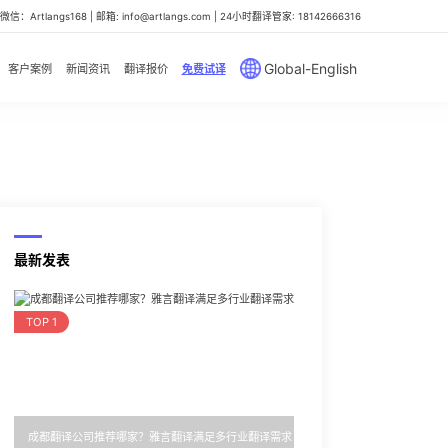
信：Artlangs168 | 邮箱: info@artlangs.com | 24小时翻译管家: 18142666316
Global-English
客户案例
新闻资讯
翻译报价
免费试译
最新发表
TOP 1
成都翻译公司推荐哪家？雅言翻译满足多行业翻译需求