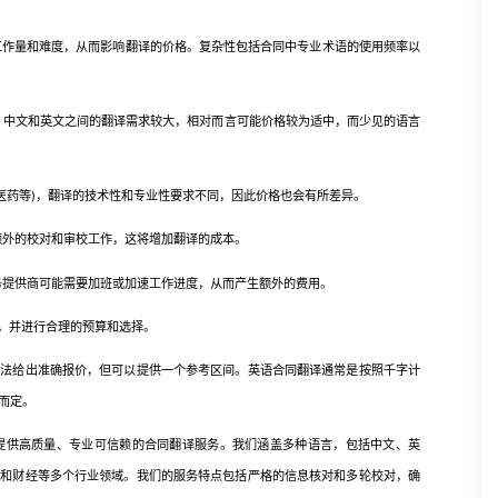
工作量和难度，从而影响翻译的价格。复杂性包括合同中专业术语的使用频率以
，中文和英文之间的翻译需求较大，相对而言可能价格较为适中，而少见的语言
医药等)，翻译的技术性和专业性要求不同，因此价格也会有所差异。
额外的校对和审校工作，这将增加翻译的成本。
务提供商可能需要加班或加速工作进度，从而产生额外的费用。
，并进行合理的预算和选择。
给出准确报价，但可以提供一个参考区间。英语合同翻译通常是按照千字计
目而定。
供高质量、专业可信赖的合同翻译服务。我们涵盖多种语言，包括中文、英
药和财经等多个行业领域。我们的服务特点包括严格的信息核对和多轮校对，确