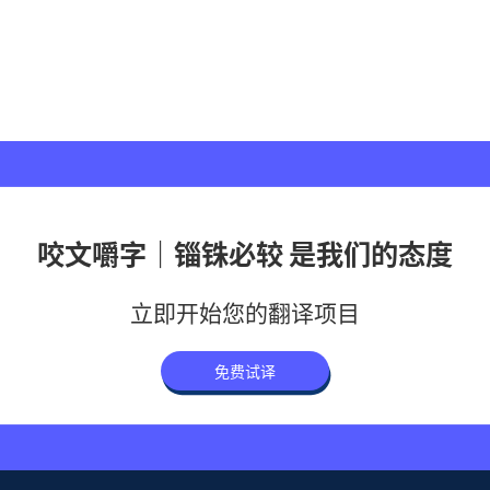
咬文嚼字｜锱铢必较 是我们的态度
立即开始您的翻译项目
免费试译