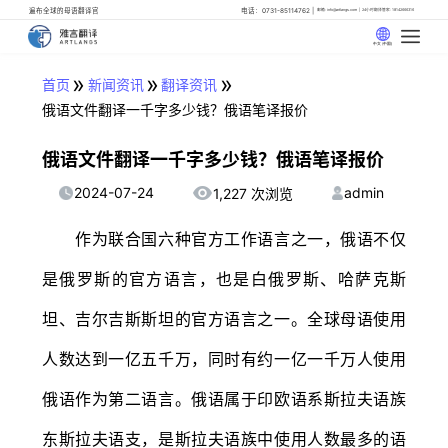
遍布全球的母语翻译官
电话：0731-85114762
邮箱: info@artlangs.com
24小时翻译管家: 18142666316
中文 (中国)
»
»
»
首页
新闻资讯
翻译资讯
俄语文件翻译一千字多少钱？俄语笔译报价
俄语文件翻译一千字多少钱？俄语笔译报价
2024-07-24
admin
1,227 次浏览
作为联合国六种官方工作语言之一，俄语不仅
是俄罗斯的官方语言，也是白俄罗斯、哈萨克斯
坦、吉尔吉斯斯坦的官方语言之一。全球母语使用
人数达到一亿五千万，同时有约一亿一千万人使用
俄语作为第二语言。俄语属于印欧语系斯拉夫语族
东斯拉夫语支，是斯拉夫语族中使用人数最多的语