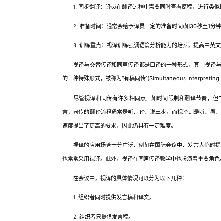
1. 同步翻译：译员在翻译过程中需要同时查看原稿，进行类似
2. 准备时间：通常会给予译员一定的准备时间(如30秒至1分
3. 训练重点：视译训练强调语篇分析能力的培养，提高中英文
视译与交替传译和同声传译都是口译的一种形式，其中视译与同
的一种特殊形式，被称为“有稿同传”(Simultaneous Interpreting wi
尽管视译和同传有许多相同点，如时间限制和翻译节奏，但二
言，同传的翻译流程通常是听、译、说三步，而视译则是听、看
速度提出了更高的要求，因此仍具有一定难度。
视译的应用场合十分广泛，例如在国际会议中，发言人临时提供
也常常采用视译。此外，视译在同声传译教学中也扮演着重要角色
在会议中，视译的具体情况可以分为以下几种：
1. 组织者同时提供发言稿和译文。
2. 组织者只提供发言稿。