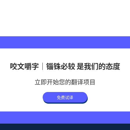
咬文嚼字｜锱铢必较 是我们的态度
立即开始您的翻译项目
免费试译