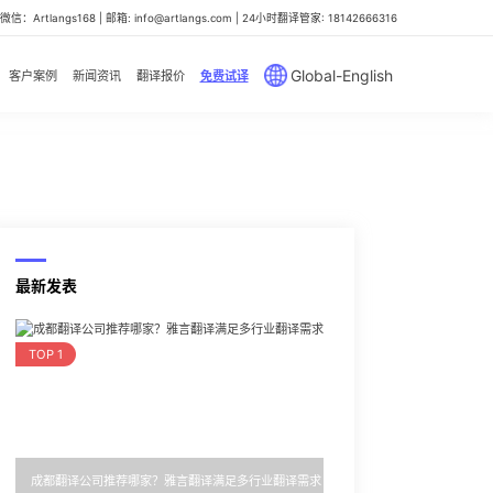
信：Artlangs168 | 邮箱: info@artlangs.com | 24小时翻译管家: 18142666316
Global-English
客户案例
新闻资讯
翻译报价
免费试译
最新发表
TOP 1
成都翻译公司推荐哪家？雅言翻译满足多行业翻译需求