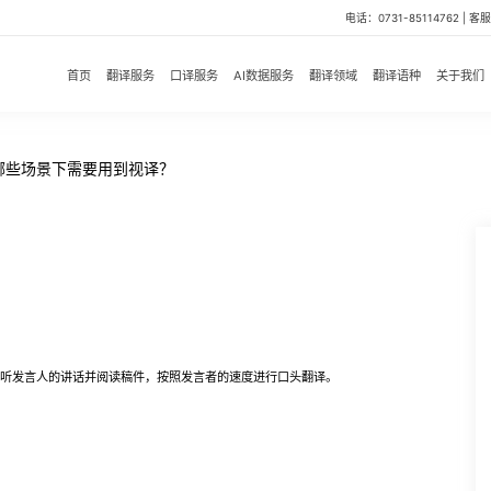
电话：0731-85114762 | 客服微
首页
翻译服务
口译服务
AI数据服务
翻译领域
翻译语种
关于我们
哪些场景下需要用到视译？
翻译时同时听发言人的讲话并阅读稿件，按照发言者的速度进行口头翻译。