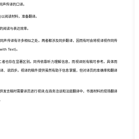
同声传译的口译。
钟)以阅读材料，准备翻译。
的阅读与表达效率。
声传译有许多相似之处。两者都涉及同步翻译，因而有时会将视译视作同传
th Text)。
者也存在显著区别。同传依靠听力理解信息，而视译则有稿可参考。具体而
、译、说四步。视译的稿件提供虽然有助于信息掌握，但对译员的准确率和翻译
发言稿时需要译员进行视译;在商务洽谈和法庭翻译中，书面材料的现场翻译
。