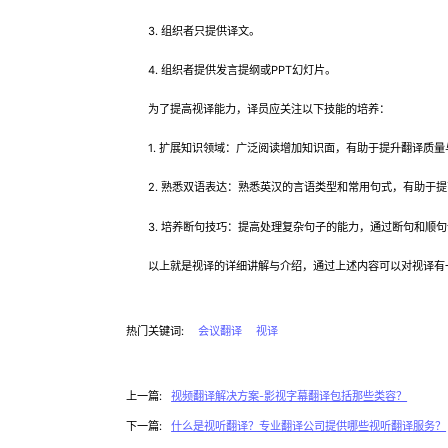
3. 组织者只提供译文。
4. 组织者提供发言提纲或PPT幻灯片。
为了提高视译能力，译员应关注以下技能的培养：
1. 扩展知识领域：广泛阅读增加知识面，有助于提升翻译质量
2. 熟悉双语表达：熟悉英汉的言语类型和常用句式，有助于提
3. 培养断句技巧：提高处理复杂句子的能力，通过断句和顺句
以上就是视译的详细讲解与介绍，通过上述内容可以对视译有一
热门关键词:
会议翻译
视译
上一篇:
视频翻译解决方案-影视字幕翻译包括那些类容？
下一篇:
什么是视听翻译？专业翻译公司提供哪些视听翻译服务？