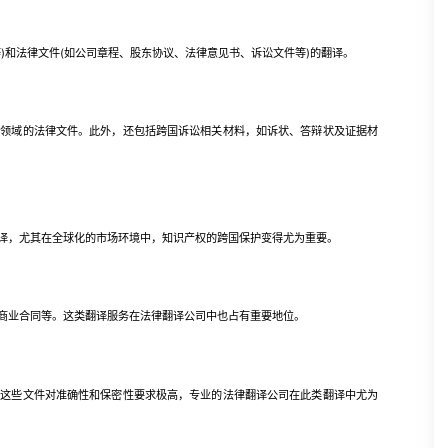
和法律文件(如公司章程、股东协议、法律意见书、诉讼文件等)的翻译。
域的法律文件。此外，还包括跨国诉讼相关材料，如诉状、答辩状及证据材
，尤其在全球化的市场环境中，知识产权的跨国保护变得尤为重要。
业合同等。这类翻译服务在法律翻译公司中也占有重要地位。
些文件对准确性和保密性要求极高，专业的法律翻译公司在此类翻译中尤为