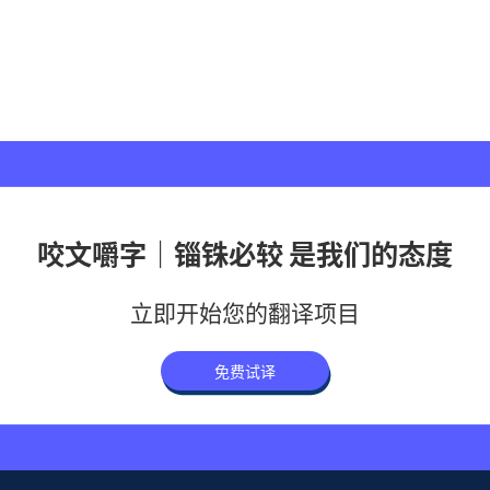
咬文嚼字｜锱铢必较 是我们的态度
立即开始您的翻译项目
免费试译