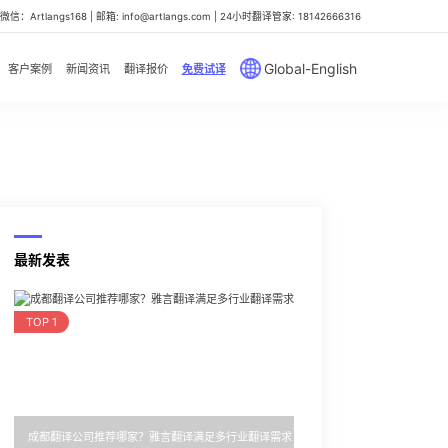
信：Artlangs168 | 邮箱: info@artlangs.com | 24小时翻译管家: 18142666316
Global-English
客户案例
新闻资讯
翻译报价
免费试译
最新发表
TOP 1
成都翻译公司推荐哪家？雅言翻译满足多行业翻译需求