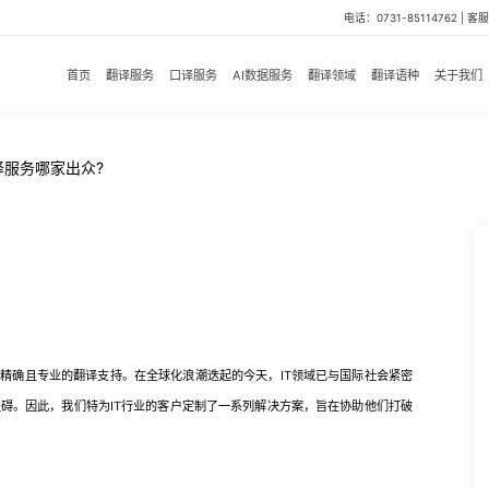
电话：0731-85114762 | 客服微
首页
翻译服务
口译服务
AI数据服务
翻译领域
翻译语种
关于我们
译服务哪家出众?
精确且专业的翻译支持。在全球化浪潮迭起的今天，IT领域已与国际社会紧密
碍。因此，我们特为IT行业的客户定制了一系列解决方案，旨在协助他们打破