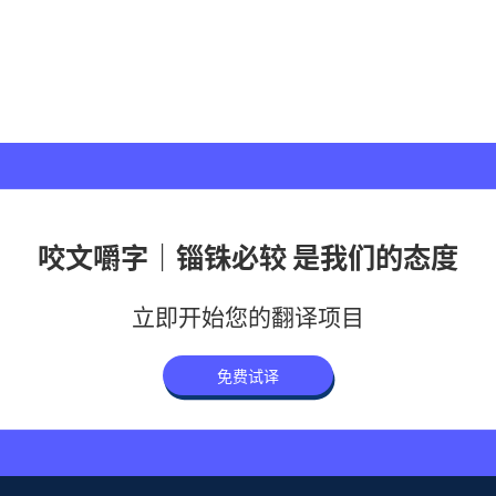
咬文嚼字｜锱铢必较 是我们的态度
立即开始您的翻译项目
免费试译