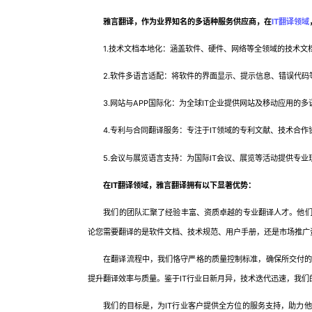
雅言翻译，作为业界知名的多语种服务供应商，在
IT翻译领域
1.技术文档本地化：涵盖软件、硬件、网络等全领域的技术文
2.软件多语言适配：将软件的界面显示、提示信息、错误代码
3.网站与APP国际化：为全球IT企业提供网站及移动应用的
4.专利与合同翻译服务：专注于IT领域的专利文献、技术合作
5.会议与展览语言支持：为国际IT会议、展览等活动提供专业
在IT翻译领域，雅言翻译拥有以下显著优势：
我们的团队汇聚了经验丰富、资质卓越的专业翻译人才。他们不
论您需要翻译的是软件文档、技术规范、用户手册，还是市场推广
在翻译流程中，我们恪守严格的质量控制标准，确保所交付的翻
提升翻译效率与质量。鉴于IT行业日新月异，技术迭代迅速，我
我们的目标是，为IT行业客户提供全方位的服务支持，助力他