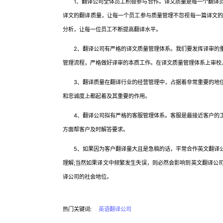
1、翻译公司全体员工积极参与合作。译文质量是每一个翻译员
译文的翻译质量，让每一个员工参与质量管理不忽视每一篇译文
分析，让每一位员工不断提高翻译水平。
2、翻译公司有严格的译文质量管理体系。我们要发挥译审的重
管理流程，严格做好译审的本质工作。在译文质量管理体系上审校
3、翻译质量在翻译行业的经营管理中，占据着非常重要的地位
和忠诚度上都起着及其重要的作用。
4、翻译公司拟有严格的客服管理体系。客服是最接近客户的工
方面帮客户及时解答要求。
5、如果因为客户翻译量大且是急稿的话，平常合作英文翻译公
理解;当然如果译文中频繁发生失误，则必然会影响到英文翻译公
译公司的社会地位。
热门关键词:
英语翻译公司