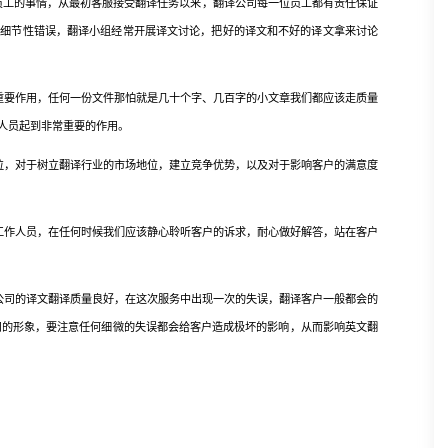
工的事情，从最初客服接受翻译任务以来，翻译公司每一位员工都有责任保证
的细节性错误，翻译小组经常开展译文讨论，把好的译文和不好的译文拿来讨论
要作用，任何一份文件那怕就是几十个字、几百字的小文章我们都应该走质量
人员起到非常重要的作用。
，对于树立翻译行业的市场地位，建立竞争优势，以及对于影响客户的满意度
作人员，在任何时候我们应该静心聆听客户的诉求，耐心做好解答，站在客户
司的译文翻译质量良好，在这次服务中出现一次的失误，翻译客户一般都会的
司的形象，要注意任何细微的失误都会给客户造成极坏的影响，从而影响英文翻