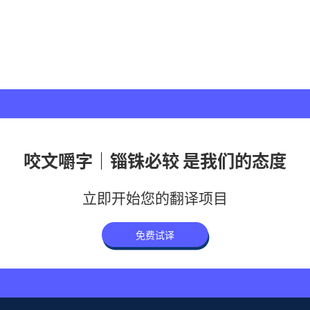
咬文嚼字｜锱铢必较 是我们的态度
立即开始您的翻译项目
免费试译