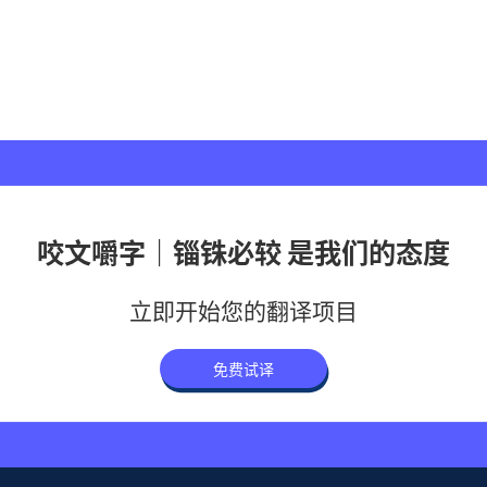
咬文嚼字｜锱铢必较 是我们的态度
立即开始您的翻译项目
免费试译