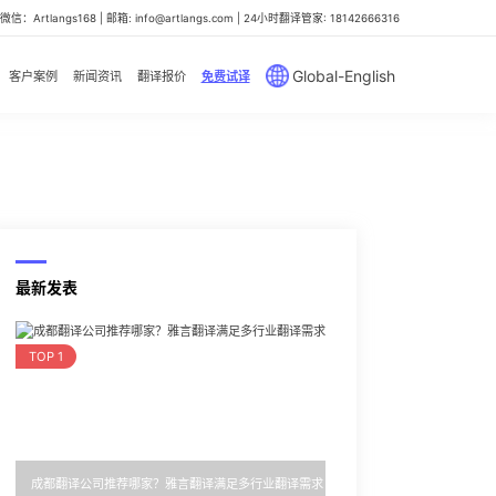
信：Artlangs168 | 邮箱: info@artlangs.com | 24小时翻译管家: 18142666316
Global-English
客户案例
新闻资讯
翻译报价
免费试译
最新发表
TOP 1
成都翻译公司推荐哪家？雅言翻译满足多行业翻译需求