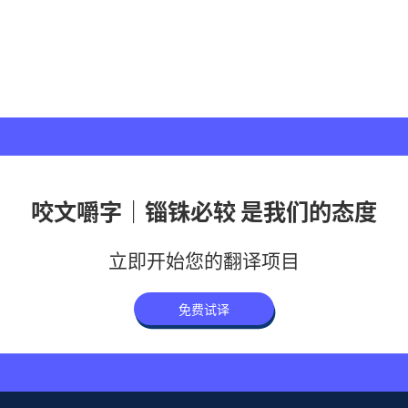
咬文嚼字｜锱铢必较 是我们的态度
立即开始您的翻译项目
免费试译