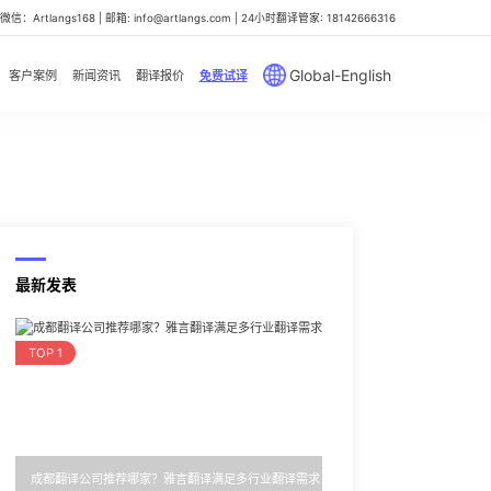
信：Artlangs168 | 邮箱: info@artlangs.com | 24小时翻译管家: 18142666316
Global-English
客户案例
新闻资讯
翻译报价
免费试译
最新发表
TOP 1
成都翻译公司推荐哪家？雅言翻译满足多行业翻译需求