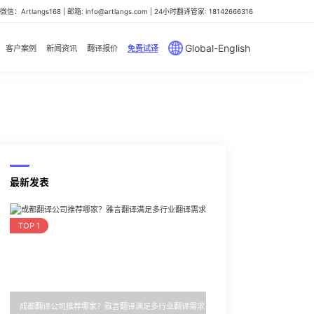
信：Artlangs168 | 邮箱: info@artlangs.com | 24小时翻译管家: 18142666316
Global-English
客户案例
新闻资讯
翻译报价
免费试译
最新发表
TOP 1
成都翻译公司推荐哪家？雅言翻译满足多行业翻译需求