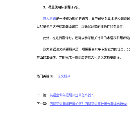
3、尽量使用标准翻译词汇
意大利语
是一种较为规范的语言，其中很多专业术语和翻译
以尽量使用这些标准翻译词汇，以确保翻译的准确性和专业性。
此外，在进行翻译时，还可以参考相关行业的术语表和翻译词典
意大利语论文摘要翻译是一项需要高水平专业能力的任务。只有
方面的准确性，才能完成一份优质的意大利语论文摘要翻译。
热门关键词:
论文翻译
上一篇:
英语企业年报翻译企业怎么找？
下一篇:
西班牙语翻译行情如何？西班牙语审计报告翻译市场价!