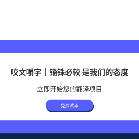
咬文嚼字｜锱铢必较 是我们的态度
立即开始您的翻译项目
免费试译