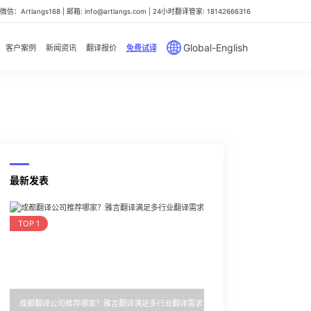
信：Artlangs168 | 邮箱: info@artlangs.com | 24小时翻译管家: 18142666316
Global-English
客户案例
新闻资讯
翻译报价
免费试译
最新发表
TOP 1
成都翻译公司推荐哪家？雅言翻译满足多行业翻译需求