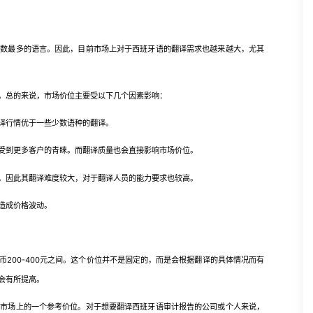
最多的语言。因此，目前市场上对于西班牙语的翻译需求也越来越大，尤其
总的来说，市场价位主要受以下几个因素影响：
译行情优于一些少数语种的翻译。
到更多客户的青睐。而翻译质量也会直接影响市场价位。
因此其翻译难度较大，对于翻译人员的能力要求也较高。
造成价格波动。
00-400元之间。这个价位并不是固定的，而是会根据翻译的具体情况而有
会有所提高。
场上的一个参考价位。对于想要翻译西班牙语审计报告的公司或个人来说，