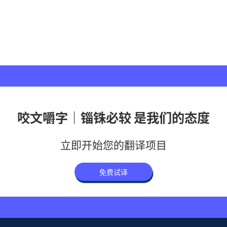
咬文嚼字｜锱铢必较 是我们的态度
立即开始您的翻译项目
免费试译