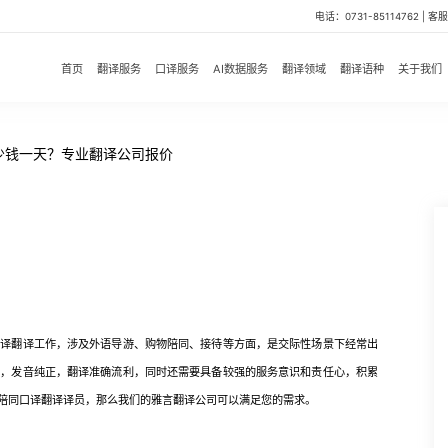
电话：0731-85114762 | 客服微
首页
翻译服务
口译服务
AI数据服务
翻译领域
翻译语种
关于我们
少钱一天？专业翻译公司报价
口译翻译工作，涉及外语导游、购物陪同、接待等方面，是交际性场景下经常出
力，发音纯正，翻译准确流利，同时还需要具备较强的服务意识和责任心，积累
陪同口译翻译译员，那么我们的雅言翻译公司可以满足您的需求。