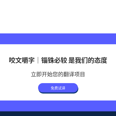
咬文嚼字｜锱铢必较 是我们的态度
立即开始您的翻译项目
免费试译