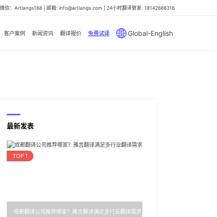
信：Artlangs168 | 邮箱: info@artlangs.com | 24小时翻译管家: 18142666316
Global-English
客户案例
新闻资讯
翻译报价
免费试译
最新发表
TOP 1
成都翻译公司推荐哪家？雅言翻译满足多行业翻译需求