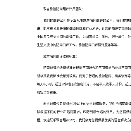
雅言旅游陪同翻译译员团队:
我们的翻译公司是专业从事旅游陪同翻译的公司，我们提供的
识，能够充分胜任陪同翻译领域和行业术语，让您的旅途更加顺
中国各民族语言间的翻译工作，为国家机关、学校、涉外单位、
生活交流中的陪同口译工作，旅游陪同口译翻译服务等等。
雅言陪同翻译收费标准：
陪同翻译的收费标准是根据不同场合和不同译员的要求不同而定
所以其收费标准会相对较高。而对于普通的旅游陪同、商务谈判等，
每天8小时，超过8小时则按加班计算，不足半天按半天计算，超
和安全等费用。
雅言翻译公司提供60种以上的语言翻译服务，我们的陪同翻译
够根据不同的行业和陪同需求，匹配到最合适的译员，为您提供
程，欢迎联系雅言翻译公司，我们会为您提供最优质的语言解决方