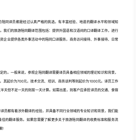
陪同译员都是经过认真严格的挑选，有丰富经验、地道的翻译水平和领域知
畅。我们的旅游陪同翻译范围包括：提供外国语和汉语间的口译翻译工作，进行
外资企业提供各类外事活动中的陪同口译服务，商务访问接待、外事接待、日常
的。一般来说，参观企陪同翻译需要译员具备相应领域的理论知识和背景，
其起价为700元，技术交流、培训、商务谈判等则起价为1000元。译员工作
过半天但不足一天的则按一天计算。如需出差，则客户应承担译员的交通、食宿
译员都有着涉外翻译的经验，并具备不同行业领域的专业知识和背景，我们能
最佳的翻译服务。如果您需要了解更多关于旅游陪同翻译的收费标准和服务流
案!