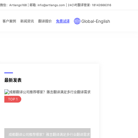
信：Artlangs168 | 邮箱: info@artlangs.com | 24小时翻译管家: 18142666316
Global-English
客户案例
新闻资讯
翻译报价
免费试译
最新发表
TOP 1
成都翻译公司推荐哪家？雅言翻译满足多行业翻译需求