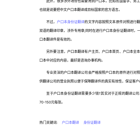
此外，很多涉外场合也需要用到户口本，比如出国留学、务工、
也就是说要把中文户口本翻译成目标国家的官方语言。
不过，
户口本身份证翻译
的文字内容按照文本原件对照进行
双语的翻译印章，涉外专用章;同时在进行户口本身份证翻译时，
口本翻译件是有效的。
另外要注意，户口本翻译有户主页、户口本首页、户口本全本之
口本中对应的内容，最好是咨询办事机构。
专业资深的户口本翻译公司会严格按照户口本的原件进行对照翻
供翻译公司的营业执照以便于保障翻译件的真实有效性，保证客户
至于户口本身份证翻译需要多少钱?其实对于正规的翻译公司来
70-150元每张。
热门关键词:
户口本翻译
身份证翻译