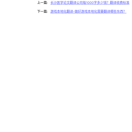
上一篇:
长沙医学论文翻译公司每1000字多少钱？翻译收费标准
下一篇:
游戏本地化翻译-做好游戏本地化需要翻译哪些东西？