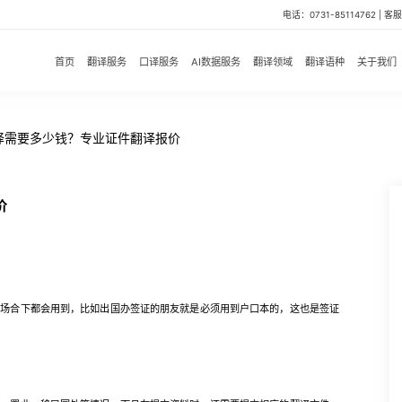
电话：0731-85114762 | 客服微
首页
翻译服务
口译服务
AI数据服务
翻译领域
翻译语种
关于我们
译需要多少钱？专业证件翻译报价
价
合下都会用到，比如出国办签证的朋友就是必须用到户口本的，这也是签证