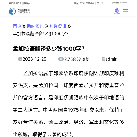
遍布全球的母语翻译官
电话：0731-85114762
邮箱: info@artlangs.com
24小时翻译管家: 18142666316
中文 (中国)
»
»
»
首页
新闻资讯
翻译资讯
孟加拉语翻译多少钱1000字？
孟加拉语翻译多少钱1000字？
2023-12-29
admin
2,758 次浏览
孟加拉语属于印欧语系印度伊朗语族印度难利
安语支，是孟加拉国、印度西孟加拉邦和特里普拉
邦的官方语言，是印度伊朗语族中仅次于印地语的
第二大语言。中孟两国自1975年建交以来，保持了
友好合作关系，涵盖政治、经济、军事和文化等多
个领域，取得了显著的成果。