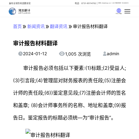
遍布全球的母语翻译官
电话：0731-85114762
邮箱: info@artlangs.com
24小时翻译管家: 18142666316
中文 (中国)
»
»
»
首页
新闻资讯
翻译资讯
审计报告材料翻译
审计报告材料翻译
2024-01-12
admin
1,005 次浏览
审计报告必须包括以下要素:(1)标题;(2)受益人;
(3)引言段;(4)管理层对财务报表的责任段;(5)注册会
计师的责任段;(6))鉴定意见段;(7)注册会计师的签名
和盖章; (8)会计师事务所的名称、地址和盖章;(9)报
告日。鉴定报告的标题必须统—为“审计报告”。