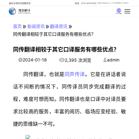
遍布全球的母语翻译官
电话：0731-85114762
邮箱: info@artlangs.com
24小时翻译管家: 18142666316
中文 (中国)
»
»
»
首页
新闻资讯
翻译资讯
同传翻译相较于其它口译服务有哪些优点？
同传翻译相较于其它口译服务有哪些优点？
2024-01-18
admin
2,395 次浏览
同传翻译，也就是
同声传译
。它是在讲话者说
话不间断的情况下，同传译员同步完成翻译的过
程，难度可想而知。同传翻译也是口译中对译员要
求比较高的服务，丰富的阅历、临场应变经验、敏
捷的思维缺一不可。