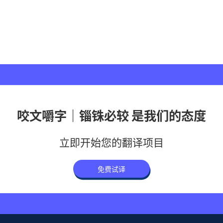
咬文嚼字｜锱铢必较 是我们的态度
立即开始您的翻译项目
免费试译