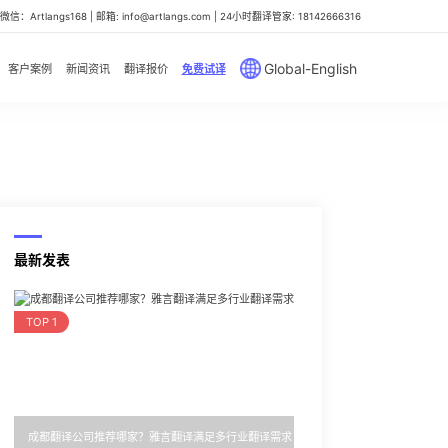
信：Artlangs168 | 邮箱: info@artlangs.com | 24小时翻译管家: 18142666316
Global-English
客户案例
新闻资讯
翻译报价
免费试译
最新发表
TOP 1
成都翻译公司推荐哪家？雅言翻译满足多行业翻译需求