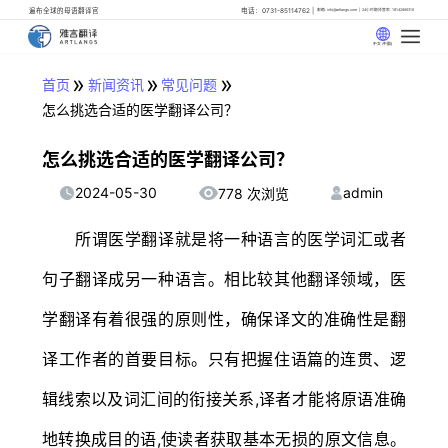
遍布全球的母语翻译官
电话：0731-85114762
邮箱: info@artlangs.com
24小时翻译管家: 18142666316
中文 (中国)
»
»
»
首页
新闻资讯
常见问题
怎么挑选合适的医学翻译公司？
怎么挑选合适的医学翻译公司？
2024-05-30
admin
778 次浏览
所谓医学翻译就是将一种语言的医学词汇或者
句子翻译成另一种语言。相比较其他翻译领域，医
学翻译有着很强的原则性，确保译文的准确性是翻
译工作者的首要目标。只有把握住语篇的连贯、逻
辑线索以及词汇间的衔接关系,译者才能将原语准确
地转换成目的语,使读者获取基本无损的原文信息。