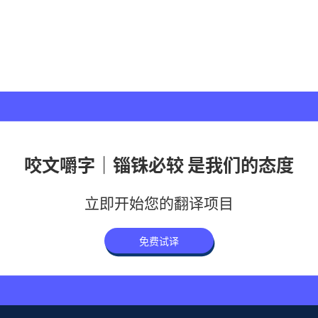
咬文嚼字｜锱铢必较 是我们的态度
立即开始您的翻译项目
免费试译