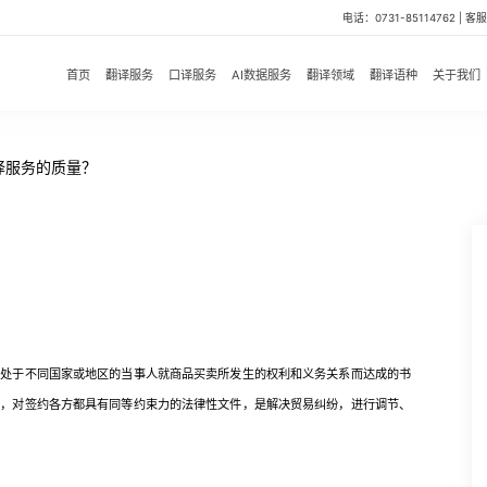
电话：0731-85114762 | 客服微
首页
翻译服务
口译服务
AI数据服务
翻译领域
翻译语种
关于我们
译服务的质量？
于不同国家或地区的当事人就商品买卖所发生的权利和义务关系而达成的书
辖，对签约各方都具有同等约束力的法律性文件，是解决贸易纠纷，进行调节、