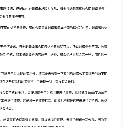
越来越迫切，但是国内的翻译市场较为混乱，想要挑选到满意的合同翻译服务并
需要注意哪些细节。
不同的类型来收费，有的合同需要翻译出原本合同的格式和内容，翻译出的结
任何要求，只要能翻译出合同表达的意思就可以，所以翻译类型不同，收费
影响到价格，如果说翻译的内容属于小语种，那么价格自然会高一些，而且这一
互联网平台上找翻译之外，还需要去核对一下专门的翻译公司有哪些当前不同
以在这些有名的翻译机构当中去找一找，有没有合适的。
有严格的要求，会按照每千字为标准来进行收费，比如说每1000字200元
字的标准来进行收费，这是统一的收费标准。翻译机构都是这样来进行定价的，价格
格会稍高。
想要保证合同翻译的质量，可以选择跟正规、专业的翻译公司合作，因为正