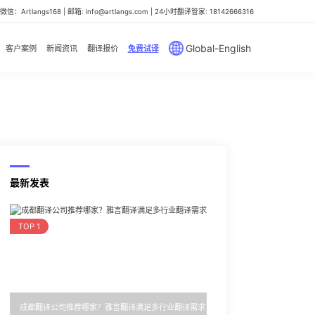
信：Artlangs168 | 邮箱: info@artlangs.com | 24小时翻译管家: 18142666316
Global-English
客户案例
新闻资讯
翻译报价
免费试译
最新发表
TOP 1
成都翻译公司推荐哪家？雅言翻译满足多行业翻译需求