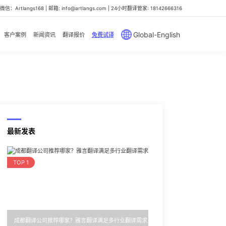
信：Artlangs168 | 邮箱: info@artlangs.com | 24小时翻译管家: 18142666316
Global-English
客户案例
新闻资讯
翻译报价
免费试译
最新发表
TOP 1
成都翻译公司推荐哪家？雅言翻译满足多行业翻译需求