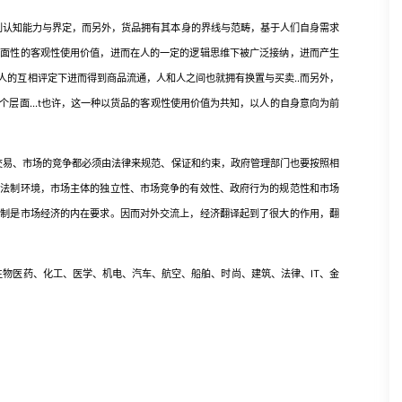
认知能力与界定，而另外，货品拥有其本身的界线与范畴，基于人们自身需求
表面性的客观性使用价值，进而在人的一定的逻辑思维下被广泛接纳，进而产生
人的互相评定下进而得到商品流通，人和人之间也就拥有换置与买卖..而另外，
层面...t也许，这一种以货品的客观性使用价值为共知，以人的自身意向为前
交易、市场的竞争都必须由法律来规范、保证和约束，政府管理部门也要按照相
的法制环境，市场主体的独立性、市场竞争的有效性、政府行为的规范性和市场
法制是市场经济的内在要求。因而对外交流上，经济翻译起到了很大的作用，翻
物医药、化工、医学、机电、汽车、航空、船舶、时尚、建筑、法律、IT、金