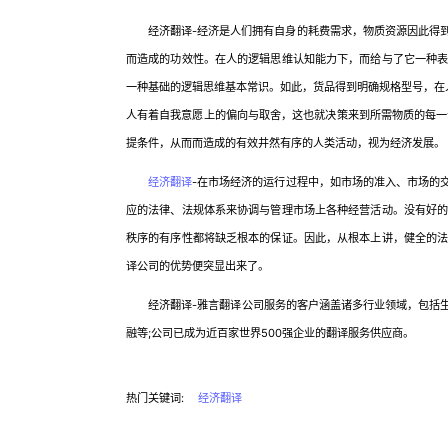
经济翻译-经济是人们拥有自身的耗费需求，物质资源因此得到
而造成的功效性。在人的逻辑思维认知能力下，而给与了它一种
一种基础的逻辑思维基本常识。如此，货品得到明确规格型号，在
人有着自我意愿上的偏向与取舍，这也就决策来到所需物质的每一个
提条件，从而而造成的有效井然有序的人类活动，视为经济发展。
经济翻译
-在市场经济的运行过程中，如市场的准入、市场的
应的法律、法规体系来协调与管理市场上各种经营活动。没有好
秩序的有序性都将缺乏根本的保证。因此，从根本上讲，健全的
译公司的优势便突显出来了。
经济翻译-雅言翻译公司服务的客户涵盖诸多行业领域，包括生
融等;公司已成为近百家世界500强企业的翻译服务供应商。
热门关键词:
经济翻译