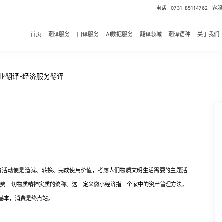
电话：0731-85114762 | 客服微
首页
翻译服务
口译服务
AI数据服务
翻译领域
翻译语种
关于我们
业翻译-经济服务翻译
活动便是造就、转换、完成使用价值，考虑人们物质文明生活需要的主题活
消费一切物质精神实质的统称。这一定义微小经济指一个家中的资产管理方法，
基本，消费是终点站。