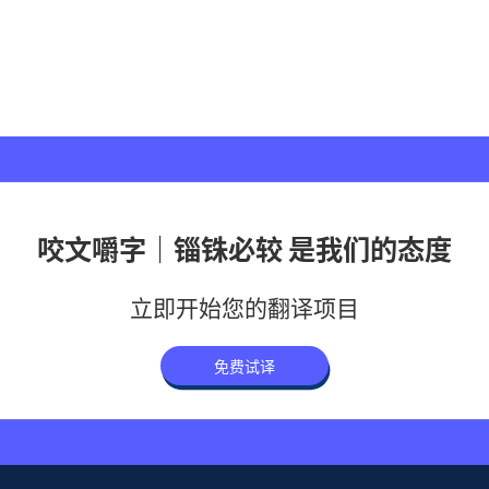
咬文嚼字｜锱铢必较 是我们的态度
立即开始您的翻译项目
免费试译