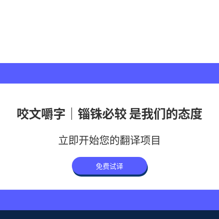
咬文嚼字｜锱铢必较 是我们的态度
立即开始您的翻译项目
免费试译