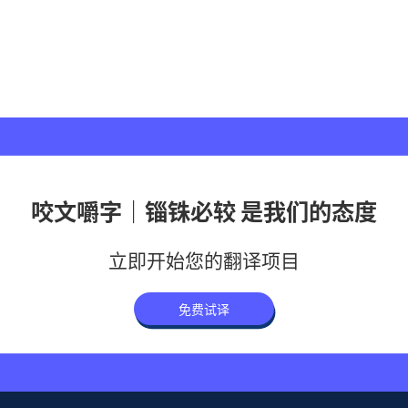
咬文嚼字｜锱铢必较 是我们的态度
立即开始您的翻译项目
免费试译