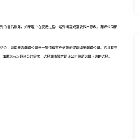
的售后服务。如果客户在使用过程中遇到问题或需要做出修改，翻译公司都
论：湖南雅言翻译公司是一家值得客户信赖的汉翻译英翻译公司。它具有专
。如果您有汉翻译英的需求，选择湖南雅言翻译公司将是您最正确的选择。