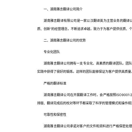
一、湖南雅言翻译公司简介
湖南雅言翻译有限公司是一家以汉翻译英为主营业务的翻译公司
质、创新”的经营理念，不断追求卓越，致力于为客户提供优质、
二、湖南雅言翻译公司的优势
专业化团队
湖南雅言翻译公司拥有一支专业化、高素质的翻译团队。团队成
实践中获得了很好的锻炼。这样的团队能够保证为客户提供高质量
严格的翻译标准
湖南雅言翻译公司在开展翻译工作时，会严格按照ISO9001:
排版、翻译完成后的校对等环节都采取了科学的管理模式和操作规
可靠性和保密性
湖南雅言翻译公司承诺对客户的文件和资料进行严格保密处理，