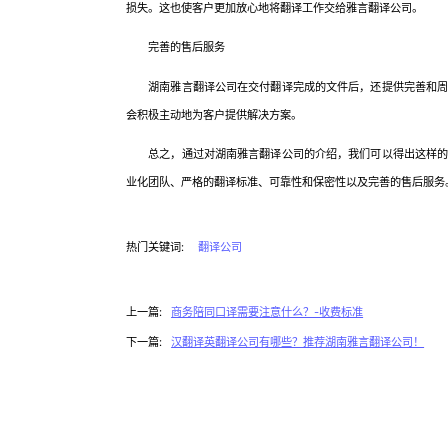
损失。这也使客户更加放心地将翻译工作交给雅言翻译公司。
完善的售后服务
湖南雅言翻译公司在交付翻译完成的文件后，还提供完善和周到
会积极主动地为客户提供解决方案。
总之，通过对湖南雅言翻译公司的介绍，我们可以得出这样的结
业化团队、严格的翻译标准、可靠性和保密性以及完善的售后服务
热门关键词:
翻译公司
上一篇:
商务陪同口译需要注意什么？-收费标准
下一篇:
汉翻译英翻译公司有哪些？推荐湖南雅言翻译公司！