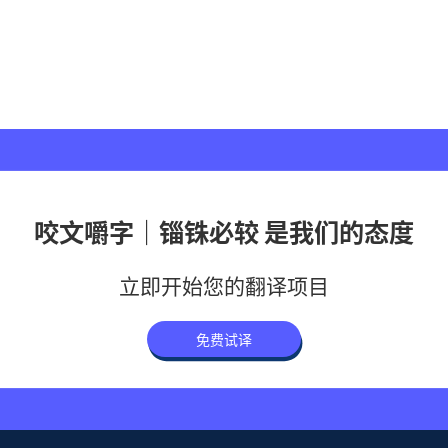
咬文嚼字｜锱铢必较 是我们的态度
立即开始您的翻译项目
免费试译