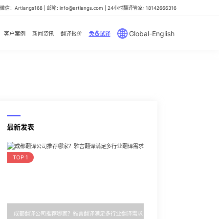
信：Artlangs168 | 邮箱: info@artlangs.com | 24小时翻译管家: 18142666316
Global-English
客户案例
新闻资讯
翻译报价
免费试译
最新发表
TOP 1
成都翻译公司推荐哪家？雅言翻译满足多行业翻译需求