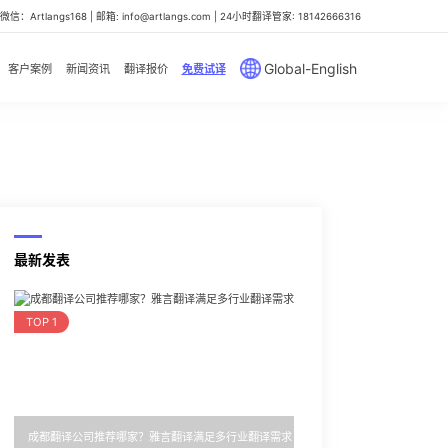
信：Artlangs168 | 邮箱: info@artlangs.com | 24小时翻译管家: 18142666316
Global-English
客户案例
新闻资讯
翻译报价
免费试译
最新发表
TOP 1
成都翻译公司推荐哪家？雅言翻译满足多行业翻译需求