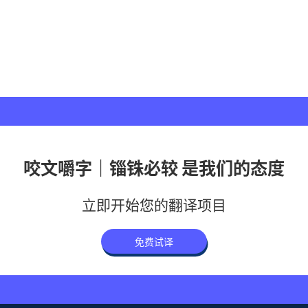
咬文嚼字｜锱铢必较 是我们的态度
立即开始您的翻译项目
免费试译