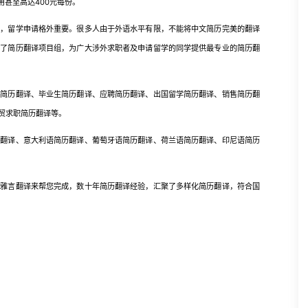
用甚至高达400元每份。
留学申请格外重要。很多人由于外语水平有限，不能将中文简历完美的翻译
立了简历翻译项目组，为广大涉外求职者及申请留学的同学提供最专业的简历翻
历翻译、毕业生简历翻译、应聘简历翻译、出国留学简历翻译、销售简历翻
贸求职简历翻译等。
译、意大利语简历翻译、葡萄牙语简历翻译、荷兰语简历翻译、印尼语简历
言翻译来帮您完成，数十年简历翻译经验，汇聚了多样化简历翻译，符合国