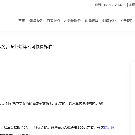
电话：0731-85114762 | 客服微
首页
翻译服务
口译服务
AI数据服务
翻译领域
翻译语种
关于我们
服务，专业翻译公司收费标准！
。如何把中文简历翻译成英文简历、韩文简历以及其它语种的简历呢?
以及页数报价的。一般英语简历翻译每页大概需要200元左右，韩文
简历翻