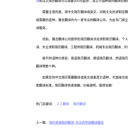
译
和法文简历翻译可以需要300元起步，其它小语种简历翻译的费
需要注意的是，将中文简历翻译成英文，对跨文化的求职应聘，
成需要的语种，雅言翻译作为一家专业的翻译公司，为此专门成
译服务。
目前，雅言翻译公司提供的简历翻译涉及求职简历翻译、个人简
译、外企求职简历翻译、工程师简历翻译、机械专业简历翻译、外
按不同语种分类有：英语简历翻译、德语简历翻译、西语简历翻
翻译等数十种。
如果您的中文简历需要翻译成英文或者其它语种，可直接交给雅
家翻译标准，简历翻译快速准确，价格透明，值得信赖!
热门关键词:
人工翻译
简历翻译
上一篇:
海外旅游陪同翻译-专业的导游翻译服务