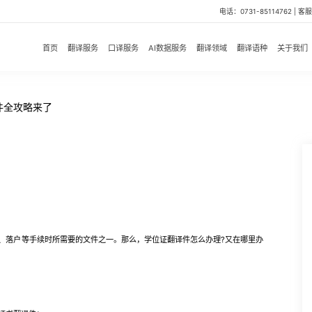
电话：0731-85114762 | 客服微
首页
翻译服务
口译服务
AI数据服务
翻译领域
翻译语种
关于我们
件全攻略来了
落户等手续时所需要的文件之一。那么，学位证翻译件怎么办理?又在哪里办