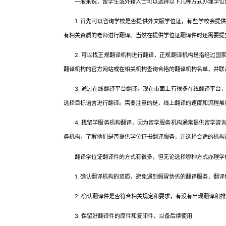
一般来说，留学生或外籍人士可以选择以下几种方式办理学位
1. 首先可以咨询学校是否提供外文版学位证，有些学校会提
有相关资质的老师进行翻译。当然在提供学位证翻译件时还需要提
2. 可以找正规翻译机构进行翻译，正规翻译机构是指经过国
翻译机构的官方网站或在相关机构查询合格的翻译机构名单，并联
3. 通过在线翻译平台翻译。现在市面上有很多在线翻译平台
选择目标语言进行翻译。需要注意的是，线上翻译的速度和流程虽
4. 找留学服务机构翻译，因为留学服务机构通常提供留学咨
务机构，了解他们是否提供学位证书翻译服务，并选择合适的机构
翻译学位证翻译件的方式有很多，但无论选择哪种方式办理学
1. 确认翻译机构的资质，避免遇到假冒伪劣的翻译服务，翻译
2. 确认翻译件是否符合相关规定和要求，有没有出现翻译和排
3. 保留好翻译件的原件和复印件，以备后续使用