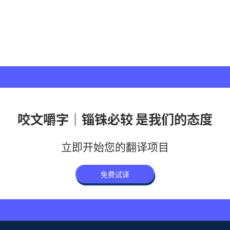
咬文嚼字｜锱铢必较 是我们的态度
立即开始您的翻译项目
免费试译