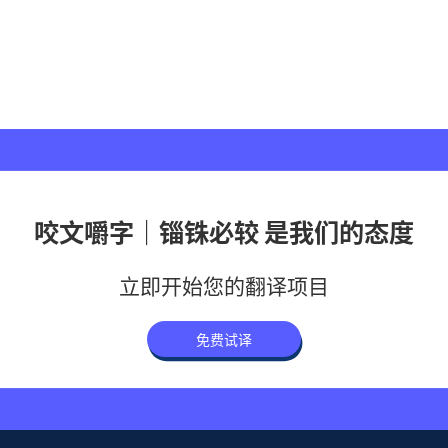
咬文嚼字｜锱铢必较 是我们的态度
立即开始您的翻译项目
免费试译