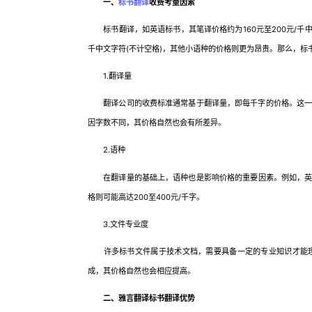
一、
标书翻译
收费考量因素
标书翻译，如英语标书，其笔译价格约为160元至200元/千中文
千中文字符(不计空格)，其他小语种的价格则更为昂贵。那么，标
1.翻译量
翻译公司的收费标准通常基于翻译量，即每千字的价格。这一定
因字数不同，其价格自然也会有所差异。
2.语种
在翻译量的基础上，语种也是影响价格的重要因素。例如，英语标
格则可能高达200至400元/千字。
3.文件专业度
许多标书文件属于技术文档，需要具备一定的专业知识才能理
成，其价格自然也会相应提高。
二、雅言翻译标书翻译优势