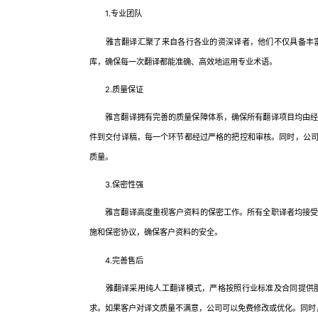
1.专业团队
雅言翻译汇聚了来自各行各业的资深译者，他们不仅具备丰富
库，确保每一次翻译都能准确、高效地运用专业术语。
2.质量保证
雅言翻译拥有完善的质量保障体系，确保所有翻译项目均由经验
件到交付译稿，每一个环节都经过严格的把控和审核。同时，公司还
质量。
3.保密性强
雅言翻译高度重视客户资料的保密工作。所有全职译者均接受职
施和保密协议，确保客户资料的安全。
4.完善售后
雅翻译采用纯人工翻译模式，严格按照行业标准及合同提供服
求。如果客户对译文质量不满意，公司可以免费修改或优化。同时