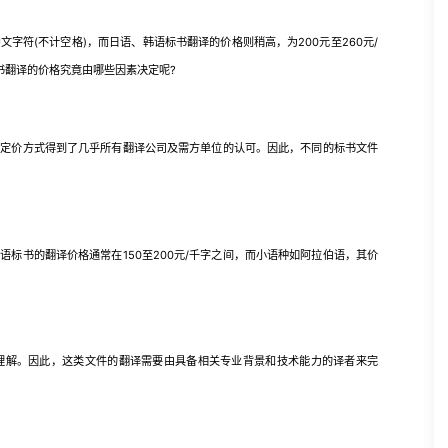
字符(不计空格)，而日语、韩语标书翻译的价格则稍高，为200元至260元/
书翻译的价格究竟由哪些因素决定呢?
价方式得到了几乎所有翻译公司及需方单位的认可。因此，不同的标书文件
书的翻译价格通常在150至200元/千字之间，而小语种如阿拉伯语，其价
解。因此，这类文件的翻译需要由具备相关专业背景和技术能力的译者来完