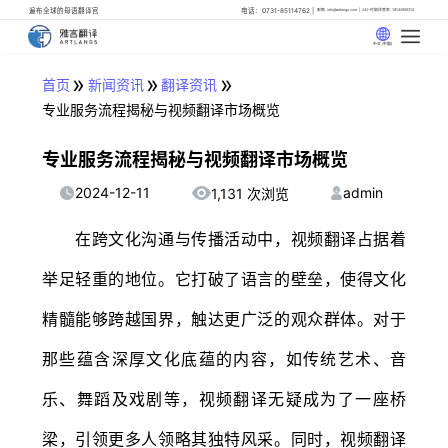
遍布全球的母语翻译官
电话：0731-85114762
邮箱: info@artlangs.com
24小时翻译管家: 18142666316
中文 (中国)
»
»
»
首页
新闻资讯
翻译资讯
专业服务流程揭秘与视频翻译市场概览
专业服务流程揭秘与视频翻译市场概览
2024-12-11
admin
1,131 次浏览
在跨文化沟通与传播活动中，视频翻译占据着
举足轻重的地位。它打破了语言的壁垒，使得文化
精髓能够跨越国界，触达更广泛的观众群体。对于
那些蕴含深厚文化底蕴的内容，如传统艺术、音
乐、舞蹈及戏剧等，视频翻译无疑成为了一座桥
梁，引领更多人领略其独特风采。同时，视频翻译