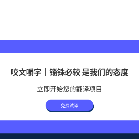
咬文嚼字｜锱铢必较 是我们的态度
立即开始您的翻译项目
免费试译