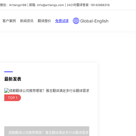
信：Artlangs168 | 邮箱: info@artlangs.com | 24小时翻译管家: 18142666316
Global-English
客户案例
新闻资讯
翻译报价
免费试译
最新发表
TOP 1
成都翻译公司推荐哪家？雅言翻译满足多行业翻译需求