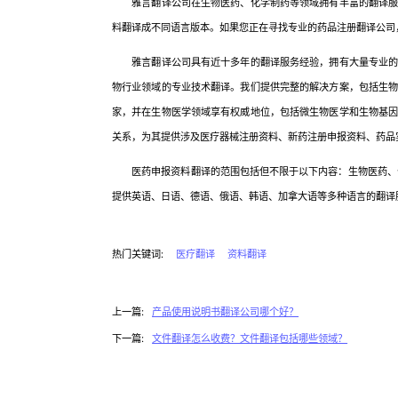
雅言翻译公司在生物医药、化学制药等领域拥有丰富的翻译服务
料翻译成不同语言版本。如果您正在寻找专业的药品注册翻译公司
雅言翻译公司具有近十多年的翻译服务经验，拥有大量专业的翻
物行业领域的专业技术翻译。我们提供完整的解决方案，包括生
家，并在生物医学领域享有权威地位，包括微生物医学和生物基
关系，为其提供涉及医疗器械注册资料、新药注册申报资料、药品
医药申报资料翻译的范围包括但不限于以下内容：生物医药、化
提供英语、日语、德语、俄语、韩语、加拿大语等多种语言的翻译
热门关键词:
医疗翻译
资料翻译
上一篇:
产品使用说明书翻译公司哪个好？
下一篇:
文件翻译怎么收费？文件翻译包括哪些领域？