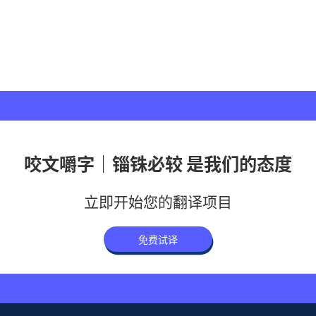
咬文嚼字｜锱铢必较 是我们的态度
立即开始您的翻译项目
免费试译