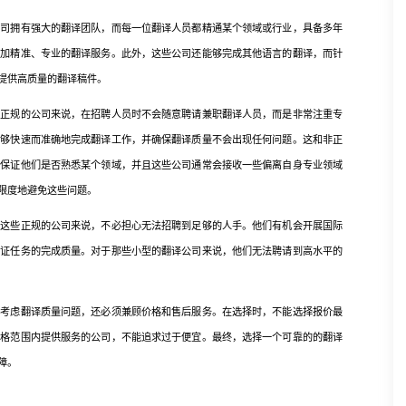
公司拥有强大的翻译团队，而每一位翻译人员都精通某个领域或行业，具备多年
更加精准、专业的翻译服务。此外，这些公司还能够完成其他语言的翻译，而针
提供高质量的翻译稿件。
规的公司来说，在招聘人员时不会随意聘请兼职翻译人员，而是非常注重专
能够快速而准确地完成翻译工作，并确保翻译质量不会出现任何问题。这和非正
法保证他们是否熟悉某个领域，并且这些公司通常会接收一些偏离自身专业领域
限度地避免这些问题。
些正规的公司来说，不必担心无法招聘到足够的人手。他们有机会开展国际
保证任务的完成质量。对于那些小型的翻译公司来说，他们无法聘请到高水平的
虑翻译质量问题，还必须兼顾价格和售后服务。在选择时，不能选择报价最
价格范围内提供服务的公司，不能追求过于便宜。最终，选择一个可靠的的翻译
障。