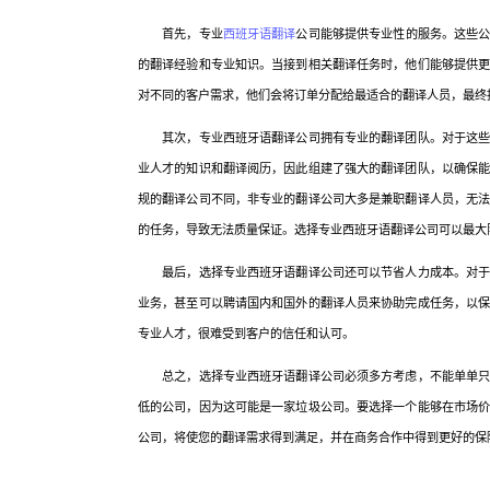
首先，专业
西班牙语翻译
公司能够提供专业性的服务。这些
的翻译经验和专业知识。当接到相关翻译任务时，他们能够提供
对不同的客户需求，他们会将订单分配给最适合的翻译人员，最终
其次，专业西班牙语翻译公司拥有专业的翻译团队。对于这些正
业人才的知识和翻译阅历，因此组建了强大的翻译团队，以确保
规的翻译公司不同，非专业的翻译公司大多是兼职翻译人员，无
的任务，导致无法质量保证。选择专业西班牙语翻译公司可以最大
最后，选择专业西班牙语翻译公司还可以节省人力成本。对于这
业务，甚至可以聘请国内和国外的翻译人员来协助完成任务，以
专业人才，很难受到客户的信任和认可。
总之，选择专业西班牙语翻译公司必须多方考虑，不能单单只考
低的公司，因为这可能是一家垃圾公司。要选择一个能够在市场
公司，将使您的翻译需求得到满足，并在商务合作中得到更好的保