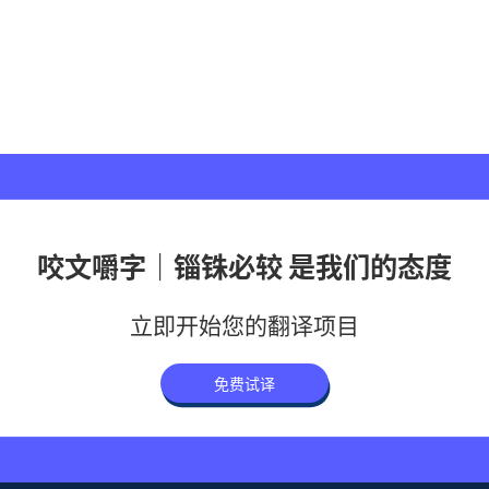
咬文嚼字｜锱铢必较 是我们的态度
立即开始您的翻译项目
免费试译