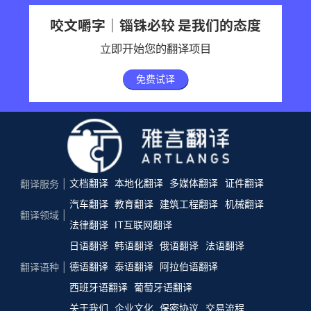
咬文嚼字｜锱铢必较 是我们的态度
立即开始您的翻译项目
免费试译
文档翻译
本地化翻译
多媒体翻译
证件翻译
翻译服务
汽车翻译
教育翻译
建筑工程翻译
机械翻译
翻译领域
法律翻译
IT互联网翻译
日语翻译
韩语翻译
俄语翻译
法语翻译
德语翻译
泰语翻译
阿拉伯语翻译
翻译语种
西班牙语翻译
葡萄牙语翻译
关于我们
企业文化
保密协议
交易流程