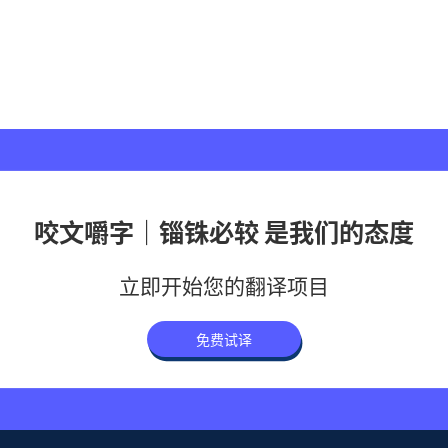
咬文嚼字｜锱铢必较 是我们的态度
立即开始您的翻译项目
免费试译