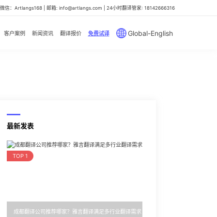
信：Artlangs168 | 邮箱: info@artlangs.com | 24小时翻译管家: 18142666316
Global-English
客户案例
新闻资讯
翻译报价
免费试译
最新发表
TOP 1
成都翻译公司推荐哪家？雅言翻译满足多行业翻译需求