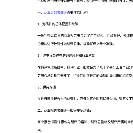
一份优质的商业计划报告书是公司吸引外资的敲门砖和通行证，因
一、
商业计划书翻译
需要注意什么？
1、对稿件的总体把握和统筹
一份完整高质量的商业报告书包含了广告宣传、行政管理、领域
的模块进行针对性地翻译安排，以确保译文专业准确。
2、注重译员过往的翻译经验和行业背景
在翻译管理系统中，翻译行业一般被会为了几十个甚至上百个细分
更细心地分析并安排了，行业匹配度较高的译员翻译出来的稿件质
3、保持沟通
在进行商业报告书的翻译时，应该与客户时刻保持沟通，对原文不
二、商业报告书翻译一般需要多少钱？
商业报告书翻译报价与翻译的语种、翻译总量以及翻译所需时间有关
间。