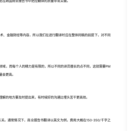
此在跨国商业报告书中把控翻译的质量非常关键。
技术、金融财经等内容，所以我们在进行翻译时应在整体同稿的前提下，对不同
领域，而每个人的精力是有限的，所以不同的译员擅长的点不同，这就需要PM
量会更高。
理解的地方要及时提出来，有时候好的沟通比埋头苦干更高效。
。通常情况下，商业报告书翻译以英文为例，费用大概在150-350/千字之