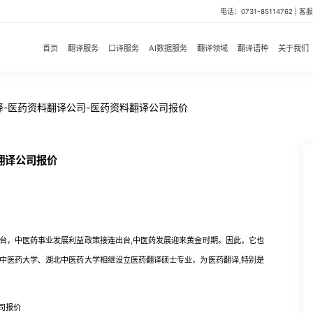
电话：0731-85114762 | 客服微
首页
翻译服务
口译服务
AI数据服务
翻译领域
翻译语种
关于我们
译-医药资料翻译公司-医药资料翻译公司报价
翻译公司报价
，中医药事业发展利益政策接连出台,中医药发展迎来黄金时期。因此，它也
中医药大学、湖北中医药大学相继设立医药翻译硕士专业，为医药翻译,特别是