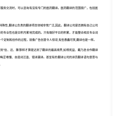
服务交流时，可以咨询有没有专门的医药翻译。医药翻译的范围很广，包括医
特殊性,翻译公负责的翻译项目领域非常广泛,因此，翻译公司是否拥有自己公司
作的专业性也是日积月累地完成的。只有做好平日的积累，才能整合相关专业词
一个定制和创作的过程，就像广告创意令人惊讶,有些愚蠢可笑,翻译也是一样。
“信、达、雅’那样才算是达到了翻译的最高境界,如杨宪益、戴乃迭合作翻译
言晦涩难懂、自造词泛滥、错译漏译。甚至有的翻译公司的译员翻译语句意思与
。