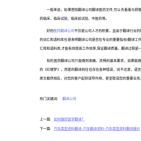
一般来说，如果想找翻译公司翻译医药文件,可以先看看与顾客
药临床、临床试验、临床前试验、中医药等。
好的
医药翻译公司
不仅是公司人才的积累，且由于翻译行业的
的词汇和语料库也是表明翻译公司是否在专业的重要指标!翻译工
汇库和语料库,才能有效提高工作效率,保证翻译质量。翻译过程是
有的医药翻译公司只能做到准确、流畅的基本要求，如果能做到
的《红楼梦》，而差的翻译则往往存在各种错误，词不达意，语
原文截然相反，对您的客户起到误导作用，甚至耽误您的重要业务
热门关键词:
翻译公司
上一篇:
如何做好医学翻译？
下一篇:
汽车类型资料翻译-汽车翻译资料-汽车类型资料翻译报价