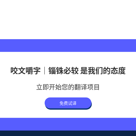
咬文嚼字｜锱铢必较 是我们的态度
立即开始您的翻译项目
免费试译