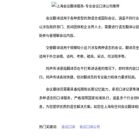
会议翻译适用于各种类型的跨语言或国际会议，涵盖不同行业和
以涉及政府部门、民间团体和企业界人士，需要进行语言翻译以
助参与者理解会议内容。
交替翻译适用于规模较小且只涉及两种语言的会议，翻译员坐在
适用于外交会晤、谈判、考察、磋商、采访、司法程序等。
同声传译是指翻译员在不打断讲话者的情况下，即时将内容口译
行。同声传译高效快捷，但对翻译员的专业能力和体力要求较高。
会议翻译员需要具备短期和长期记忆能力，承担口译记录等辅助
多种语言的口译服务，严格按照国家标准执行，涵盖多个行业领
息，为您提供优质的语言解决方案。如您在上海有任何会议翻译相
热门关键词:
会议口译
会议口译公司