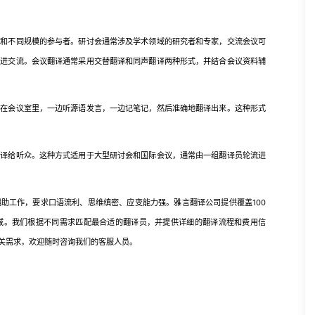
不同规模的参与者。研讨会通常涉及学术领域的研究者和专家，交流会议可
促进交流。会议翻译通常采用交替翻译和同声翻译两种形式，并结合会议资料辅
会议室里，一边听源语发言，一边记笔记，然后准确地翻译出来。这种形式
给听众。这种方式适用于大型研讨会和国际会议，通常由一组翻译员轮流进
工作，要求口语流利、思维缜密、应变能力强。雅言翻译公司提供覆盖100
域。我们根据不同需求匹配最合适的翻译员，并提供详细的翻译流程和费用信
关需求，欢迎随时咨询我们的客服人员。