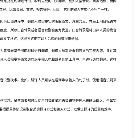
口译是指在现场进行的、瞬时完成的口头翻译，比如大型会议、商务洽谈、新闻
过程，比如合同、文件、报告等等。因此，它们的输入方式也不完全一样。
为口译过程中，翻译人员需要实时听取原文，理解含义，并马上用目标语言
准确度，所以口音转录或者语音识别会更为优选。口音转录是将口译人员的发音
换成文字格式。这些方式都可以为后续的翻译提供依据。
笔译是基于书面材料进行翻译，翻译人员需要看到原文的完整内容，并在其
翻译人员需要将原文逐句逐字输入电脑或者其他工具中，再进行逐句翻译。这样
识别技术。比如，翻译人员可以在遇到难以输入的句子时，使用语音识别来
需求。虽然两者都可以使用口音转录和语音识别等技术来辅助输入，但其实
要根据具体情况选取合适的翻译方式和输入方式，以保证翻译的质量和效率。