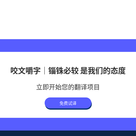
咬文嚼字｜锱铢必较 是我们的态度
立即开始您的翻译项目
免费试译