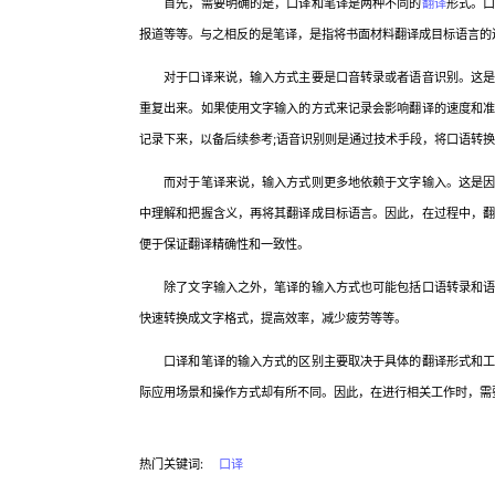
首先，需要明确的是，口译和笔译是两种不同的
翻译
形式。
报道等等。与之相反的是笔译，是指将书面材料翻译成目标语言的
对于口译来说，输入方式主要是口音转录或者语音识别。这是因
重复出来。如果使用文字输入的方式来记录会影响翻译的速度和
记录下来，以备后续参考;语音识别则是通过技术手段，将口语转
而对于笔译来说，输入方式则更多地依赖于文字输入。这是因为
中理解和把握含义，再将其翻译成目标语言。因此，在过程中，
便于保证翻译精确性和一致性。
除了文字输入之外，笔译的输入方式也可能包括口语转录和语音
快速转换成文字格式，提高效率，减少疲劳等等。
口译和笔译的输入方式的区别主要取决于具体的翻译形式和工作
际应用场景和操作方式却有所不同。因此，在进行相关工作时，需
热门关键词:
口译