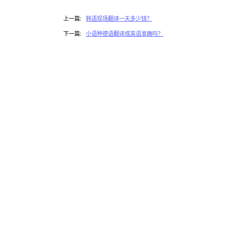
上一篇:
韩语现场翻译一天多少钱？
下一篇:
小语种德语翻译成英语准确吗？