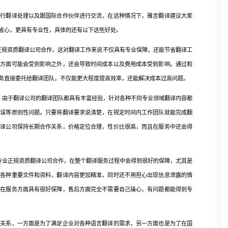
翻译处理以及跟国际合作伙伴进行交流，在这种情况下，雅言翻译建议大家
省心，更具有专业性，具体的还有以下这些好处。
规资质翻译公司合作，这对翻译工作来说不仅具有专业保障，还能节省翻译工
度方面可能会受到影响之外，还会导致时间成本以及费用成本受到影响。通过和
务直接委托给翻译团队，不仅能更大程度提高效率，还能解决成本过高问题。
由于翻译公司的翻译团队都具有丰富经验，针对各种不同专业领域翻译内容都
错误等原则性问题。只要将翻译要求说清楚，在规定时间内工作团队就能完成翻
翻译公司保持长期合作关系，价格定位合理，性价比很高，而且在服务中还会得
业正规资质翻译公司合作，在整个翻译服务过程中会得到很好的保障，尤其是
保各种重要文件和资料，翻译内容更加精准，同时还不用担心出现信息泄露的情
作在服务方面具有很好保障，售后方面完全不需要自己操心，有问题都能得到专
系，一方面是为了满足企业对各种语言翻译的需求，另一方面也是为了在国