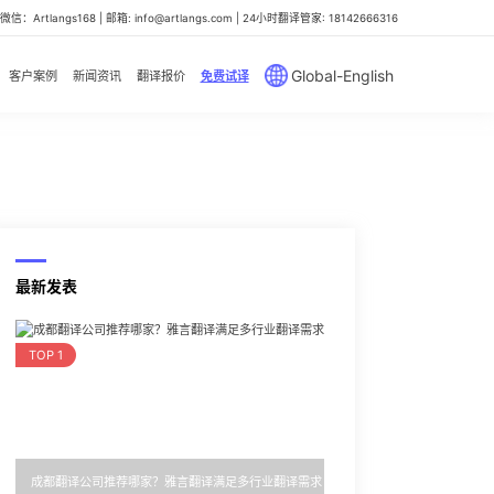
信：Artlangs168 | 邮箱: info@artlangs.com | 24小时翻译管家: 18142666316
Global-English
客户案例
新闻资讯
翻译报价
免费试译
最新发表
TOP 1
成都翻译公司推荐哪家？雅言翻译满足多行业翻译需求