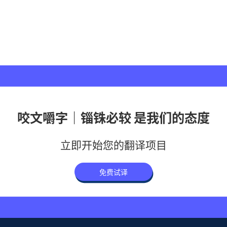
咬文嚼字｜锱铢必较 是我们的态度
立即开始您的翻译项目
免费试译