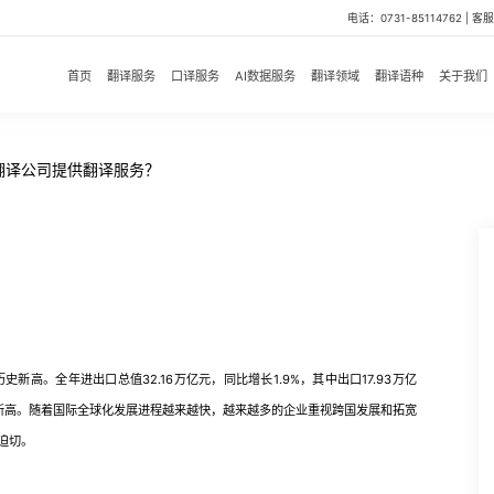
电话：0731-85114762 | 客服微
首页
翻译服务
口译服务
AI数据服务
翻译领域
翻译语种
关于我们
翻译公司提供翻译服务？
。全年进出口总值32.16万亿元，同比增长1.9%，其中出口17.93万亿
创历史新高。随着国际全球化发展进程越来越快，越来越多的企业重视跨国发展和拓宽
迫切。