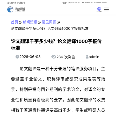
遍布全球的母语翻译官
电话：0731-85114762
邮箱: info@artlangs.com
24小时翻译管家: 18142666316
中文 (中国)
»
»
»
首页
新闻资讯
常见问题
论文翻译千字多少钱？论文翻译1000字报价标准
论文翻译千字多少钱？论文翻译1000字报价
标准
2026-06-03
admin
286 次浏览
论文翻译是一种十分普遍的笔译服务项目，主
要涵盖毕业论文、职称评审或研究成果发表等场
景，特别是投向国外期刊的学术论文，对译文的专
业性和质量有着极高的要求。因此论文翻译的收费
相较于普通资料翻译要高出不少，学生或科研人员