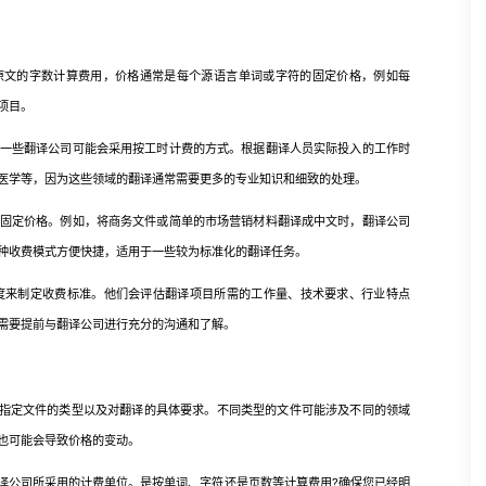
文的字数计算费用，价格通常是每个源语言单词或字符的固定价格，例如每
项目。
一些翻译公司可能会采用按工时计费的方式。根据翻译人员实际投入的工作时
医学等，因为这些领域的翻译通常需要更多的专业知识和细致的处理。
固定价格。例如，将商务文件或简单的市场营销材料翻译成中文时，翻译公司
种收费模式方便快捷，适用于一些较为标准化的翻译任务。
来制定收费标准。他们会评估翻译项目所需的工作量、技术要求、行业特点
需要提前与翻译公司进行充分的沟通和了解。
指定文件的类型以及对翻译的具体要求。不同类型的文件可能涉及不同的领域
也可能会导致价格的变动。
译公司所采用的计费单位。是按单词、字符还是页数等计算费用?确保您已经明