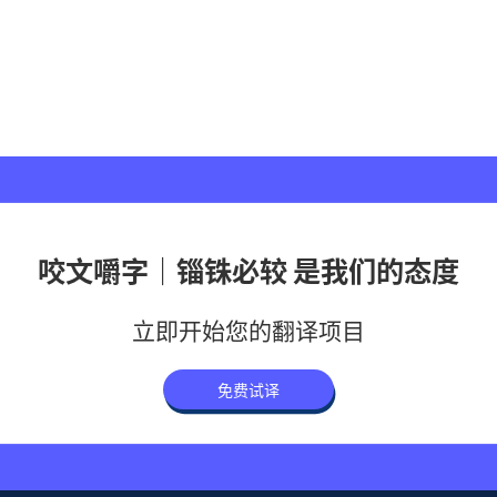
咬文嚼字｜锱铢必较 是我们的态度
立即开始您的翻译项目
免费试译