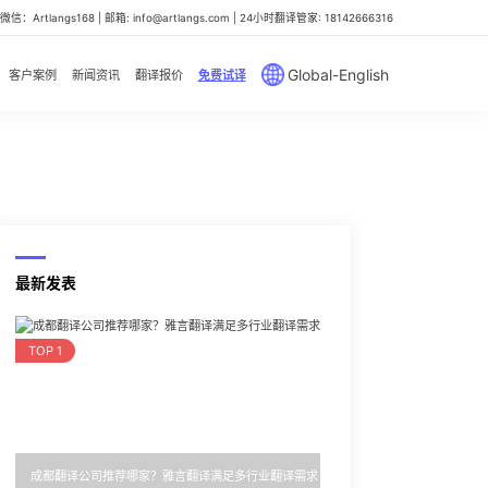
信：Artlangs168 | 邮箱: info@artlangs.com | 24小时翻译管家: 18142666316
Global-English
客户案例
新闻资讯
翻译报价
免费试译
最新发表
TOP 1
成都翻译公司推荐哪家？雅言翻译满足多行业翻译需求