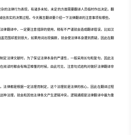
复杂的法律行为表现，有诸多未知，未定的方面需要翻译人员临时作出决定。翻
诚信务实的决策过程。今天雅言翻译要介绍一下法律翻译的注意事项有哪些。
律翻译中，一定要注意措辞的使用，稍有不严谨就会造成翻译错误，比如汉
的涵盖范围却差别很大，如果用词出现偏颇，就会使法律本身遭到质疑，因此在翻
定法律文献时，为了保证法律本身的严谨性，一般采用长句和复句，因此法
人在阅读时都会有晦涩难懂的时候，由此可见，注意句式结构对做好法律翻译非
法律都是根据一定法理而制定，这个法理就是法律的核心，因此在翻译过程
了这种法理，就会和其他法律条文产生逻辑冲突。逻辑通顺是法律翻译中最为重