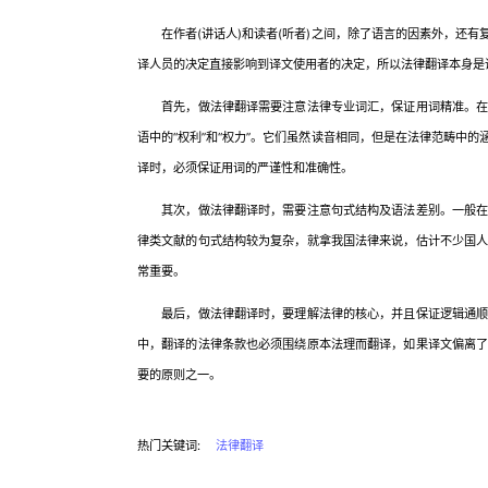
在作者(讲话人)和读者(听者)之间，除了语言的因素外，还有
译人员的决定直接影响到译文使用者的决定，所以法律翻译本身是
首先，做法律翻译需要注意法律专业词汇，保证用词精准。在法
语中的“权利”和“权力”。它们虽然读音相同，但是在法律范畴中
译时，必须保证用词的严谨性和准确性。
其次，做法律翻译时，需要注意句式结构及语法差别。一般在制
律类文献的句式结构较为复杂，就拿我国法律来说，估计不少国
常重要。
最后，做法律翻译时，要理解法律的核心，并且保证逻辑通顺。
中，翻译的法律条款也必须围绕原本法理而翻译，如果译文偏离
要的原则之一。
热门关键词:
法律翻译