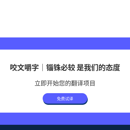
咬文嚼字｜锱铢必较 是我们的态度
立即开始您的翻译项目
免费试译