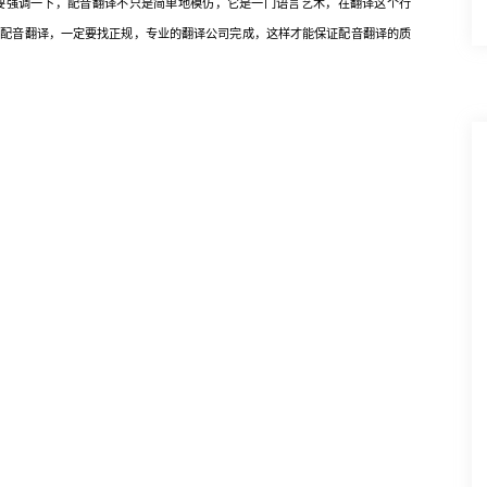
强调一下，配音翻译不只是简单地模仿，它是一门语言艺术，在翻译这个行
好配音翻译，一定要找正规，专业的翻译公司完成，这样才能保证配音翻译的质