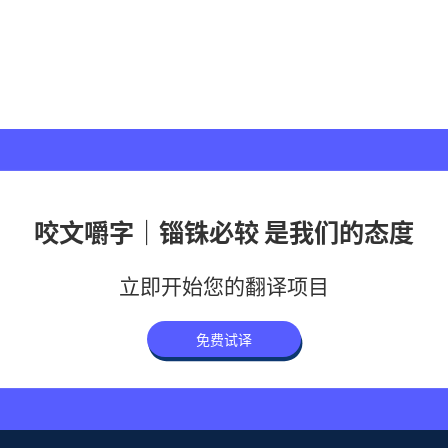
咬文嚼字｜锱铢必较 是我们的态度
立即开始您的翻译项目
免费试译