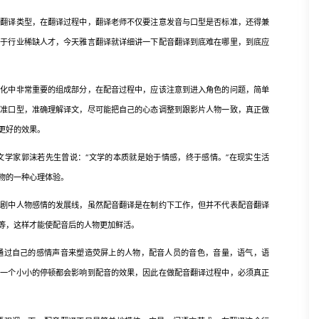
译类型，在翻译过程中，翻译老师不仅要注意发音与口型是否标准，还得兼
属于行业稀缺人才，今天雅言翻译就详细讲一下配音翻译到底难在哪里，到底应
中非常重要的组成部分，在配音过程中，应该注意到进入角色的问题，简单
对准口型，准确理解译文，尽可能把自己的心态调整到跟影片人物一致，真正做
更好的效果。
家郭沫若先生曾说：“文学的本质就是始于情感，终于感情。”在现实生活
物的一种心理体验。
中人物感情的发展线，虽然配音翻译是在制约下工作，但并不代表配音翻译
等，这样才能使配音后的人物更加鲜活。
过自己的感情声音来塑造荧屏上的人物，配音人员的音色，音量，语气，语
，一个小小的停顿都会影响到配音的效果，因此在做配音翻译过程中，必须真正