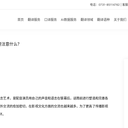
电话：0731-85114762 | 客服微
首页
翻译服务
口译服务
AI数据服务
翻译领域
翻译语种
关于我们
要注意什么？
艺术，是配音演员用自己的声音和语言在银幕后，话筒前进行塑造和完善各
中外交流的愈加密切，在影视文化方面的交流也越来越多，为了更高了传播影视
环。