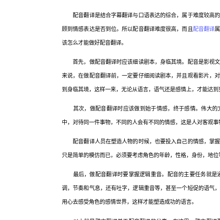
配音翻译是结合字幕翻译与口语表达的综合，属于难度较高的翻
顾到情感表达是否到位。所以配音翻译难度很高，而且
配音翻译
该怎么才能做好配音翻译。
首先，做配音翻译时应该细读剧本，身临其境。配音是影视文化
来说，在做配音翻译前，一定要仔细阅读剧本，并且观看影片，
到身临其境，这样一来，无论从语言，语气还是感情上，才能达到
其次，做配音翻译时应该做到始于情感，终于感情。伟大的文学
中，对待同一件事物，不同的人会有不同的情感，这是人对客观事
配音翻译人员在塑造人物的时候，也要投入自己的情感，掌握剧
只是简单的模仿而已，必须要考虑角色的年龄，性格，身份，地位
最后，做配音翻译时要掌握逻辑重音。配音的主要任务就是通
调，节奏和气息，还有吐字，逻辑重音等，甚至一个短促的语气
用心去感受角色的感情世界，这样才能塑造成功的语言。