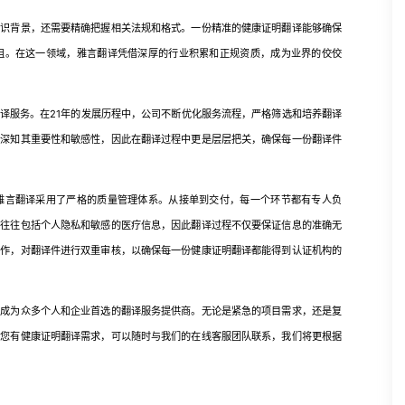
背景，还需要精确把握相关法规和格式。一份精准的健康证明翻译能够确保
阻。在这一领域，雅言翻译凭借深厚的行业积累和正规资质，成为业界的佼佼
服务。在21年的发展历程中，公司不断优化服务流程，严格筛选和培养翻译
言深知其重要性和敏感性，因此在翻译过程中更是层层把关，确保每一份翻译件
言翻译采用了严格的质量管理体系。从接单到交付，每一个环节都有专人负
容往往包括个人隐私和敏感的医疗信息，因此翻译过程不仅要保证信息的准确无
合作，对翻译件进行双重审核，以确保每一份健康证明翻译都能得到认证机构的
为众多个人和企业首选的翻译服务提供商。无论是紧急的项目需求，还是复
如您有健康证明翻译需求，可以随时与我们的在线客服团队联系，我们将更根据