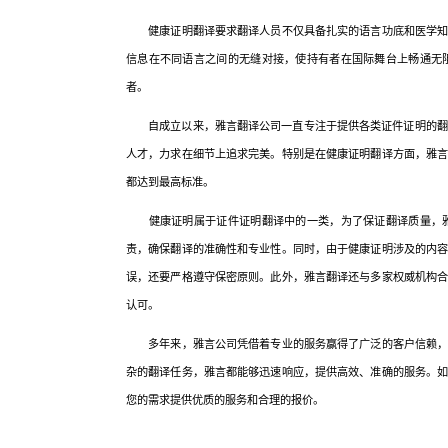
健康证明翻译要求翻译人员不仅具备扎实的语言功底和医学知识
信息在不同语言之间的无缝对接，使持有者在国际舞台上畅通无
者。
自成立以来，雅言翻译公司一直专注于提供各类证件证明的翻译
人才，力求在细节上追求完美。特别是在健康证明翻译方面，雅
都达到最高标准。
健康证明属于证件证明翻译中的一类，为了保证翻译质量，雅
责，确保翻译的准确性和专业性。同时，由于健康证明涉及的内
误，还要严格遵守保密原则。此外，雅言翻译还与多家权威机构
认可。
多年来，雅言公司凭借着专业的服务赢得了广泛的客户信赖，成
杂的翻译任务，雅言都能够迅速响应，提供高效、准确的服务。
您的需求提供优质的服务和合理的报价。