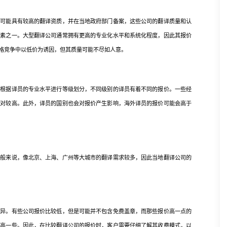
能具有较高的翻译资质，并在当地政府部门备案，这些公司的翻译质量和认
因素之一。大型翻译公司通常拥有更高的专业化水平和系统化程度，因此其报价
格竞争中以低价为诱因，但其质量可能不尽如人意。
据译员的专业水平进行等级划分，不同级别的译员有着不同的报价。一些经
相对较高。此外，译员的国别也会对报价产生影响，海外译员的报价可能会高于
来说，像北京、上海、广州等大城市的翻译需求较多，因此当地翻译公司的
差异。有些公司报价比较低，但是可能并不包含免费盖章，而那些报价高一点的
会高一些。因此，在比较翻译公司的报价时，客户需要仔细了解其收费模式，以