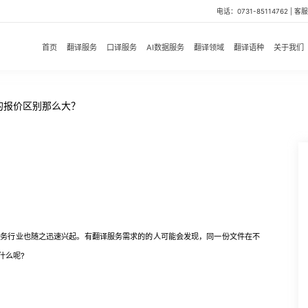
电话：0731-85114762 | 客服微
首页
翻译服务
口译服务
AI数据服务
翻译领域
翻译语种
关于我们
的报价区别那么大？
行业也随之迅速兴起。有翻译服务需求的的人可能会发现，同一份文件在不
什么呢?