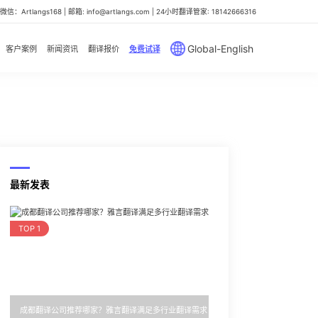
信：Artlangs168 | 邮箱: info@artlangs.com | 24小时翻译管家: 18142666316
Global-English
客户案例
新闻资讯
翻译报价
免费试译
最新发表
TOP 1
成都翻译公司推荐哪家？雅言翻译满足多行业翻译需求