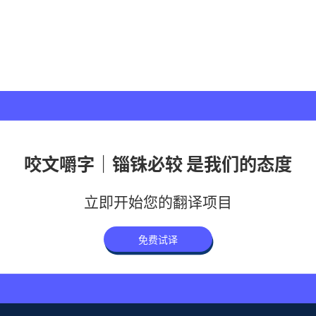
咬文嚼字｜锱铢必较 是我们的态度
立即开始您的翻译项目
免费试译