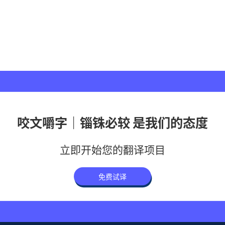
咬文嚼字｜锱铢必较 是我们的态度
立即开始您的翻译项目
免费试译