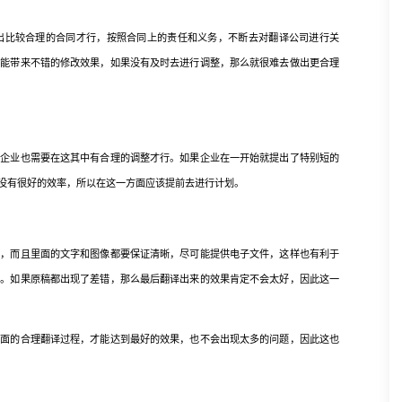
比较合理的合同才行，按照合同上的责任和义务，不断去对翻译公司进行关
才能带来不错的修改效果，如果没有及时去进行调整，那么就很难去做出更合理
业也需要在这其中有合理的调整才行。如果企业在一开始就提出了特别短的
没有很好的效率，所以在这一方面应该提前去进行计划。
而且里面的文字和图像都要保证清晰，尽可能提供电子文件，这样也有利于
行。如果原稿都出现了差错，那么最后翻译出来的效果肯定不会太好，因此这一
的合理翻译过程，才能达到最好的效果，也不会出现太多的问题，因此这也