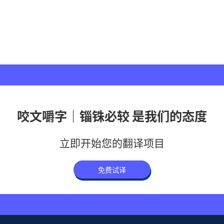
咬文嚼字｜锱铢必较 是我们的态度
立即开始您的翻译项目
免费试译