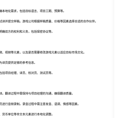
确本地化需求，包括目标语言、项目工期、预算等。
译并提交样稿。游戏公司根据样稿质量、价格等因素选择合适的合作伙伴。
确双方的权利和义务，包括保密协议等。
、视频等元素，以及是否需要修改游戏元素以适应目标市场文化。
为译员提供足够的参考信息。
括项目经理、译员、校对员、测试员等。
。翻译过程中需保持与项目经理的沟通，确保翻译质量。
进行音频录制。录音过程中需注意发音、语调、情感等因素。
货币单位等非文本元素进行本地化调整。