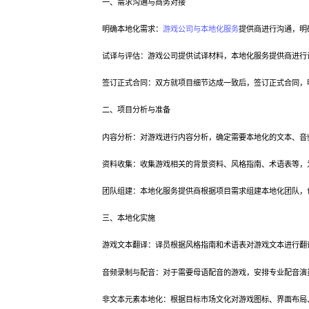
一、需求沟通与商务对接
明确本地化需求：
游戏公司与本地化服务
提供商进行沟通，明
试译与评估：游戏公司提供试译材料，本地化服务提供商进行试
签订正式合同：双方就项目细节达成一致后，签订正式合同，明
二、项目分析与准备
内容分析：对游戏进行内容分析，确定需要本地化的文本、音频
资料收集：收集游戏相关的背景资料、风格指南、术语表等，
团队组建：本地化服务提供商根据项目需求组建本地化团队，包
三、本地化实施
游戏文本翻译：译员根据风格指南和术语表对游戏文本进行翻译
音频录制与配音：对于需要母语配音的游戏，安排专业配音演员
非文本元素本地化：根据目标市场文化对游戏图标、界面布局、