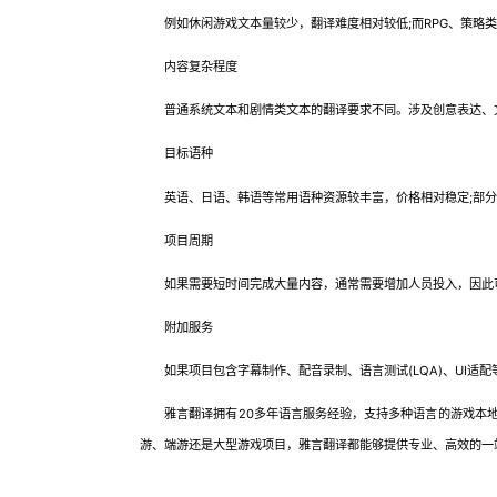
例如休闲游戏文本量较少，翻译难度相对较低;而RPG、策略类
内容复杂程度
普通系统文本和剧情类文本的翻译要求不同。涉及创意表达、文
目标语种
英语、日语、韩语等常用语种资源较丰富，价格相对稳定;部分
项目周期
如果需要短时间完成大量内容，通常需要增加人员投入，因此
附加服务
如果项目包含字幕制作、配音录制、语言测试(LQA)、UI适配
雅言翻译拥有20多年语言服务经验，支持多种语言的游戏本地
游、端游还是大型游戏项目，雅言翻译都能够提供专业、高效的一