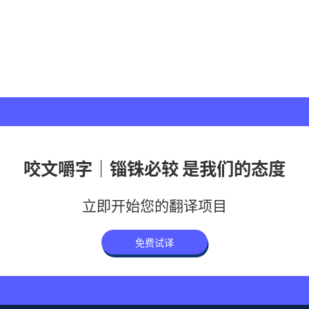
咬文嚼字｜锱铢必较 是我们的态度
立即开始您的翻译项目
免费试译