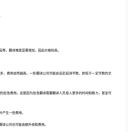
。
等，翻译难度显著增加，因此价格较高。
，费用自然越高。一些翻译公司可能会设定起译字数，即低于一定字数的文
加急费用。这是因为加急翻译需要翻译人员投入更多的时间和精力，甚至可
外产生一些费用。
翻译公司也可能会额外收取费用。