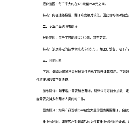
报价范围：每千字大约在170元至250元之间。
特点：内容通俗易懂，翻译难度相对较低，因此价格相对便宜
二、专业产品说明书翻译
报价范围：每千字可能超过250元，甚至更高。
特点：涉及特定的技术领域或专业知识，如医疗设备、电子产品
三、其他因素
字数：翻译公司通常会根据文件的总字数来计算费用。字数越多
件将按照起译字数收费。
加急翻译：如果客户需要加急翻译，翻译公司可能会加收一定的
能需要安排多名翻译人员同时工作。
图表翻译：如果产品说明书中包含大量的图表需要翻译，会额
排版与制图：如果客户对翻译后的文件有排版或制图的要求，