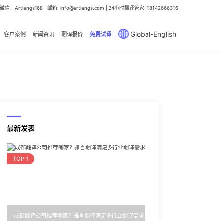
信：Artlangs168 | 邮箱: info@artlangs.com | 24小时翻译管家: 18142666316
Global-English
客户案例
新闻资讯
翻译报价
免费试译
最新发表
TOP 1
成都翻译公司推荐哪家？雅言翻译满足多行业翻译需求