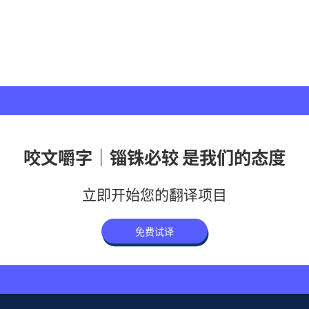
咬文嚼字｜锱铢必较 是我们的态度
立即开始您的翻译项目
免费试译