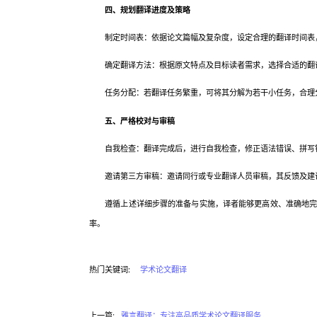
四、规划翻译进度及策略
制定时间表：依据论文篇幅及复杂度，设定合理的翻译时间表
确定翻译方法：根据原文特点及目标读者需求，选择合适的翻译
任务分配：若翻译任务繁重，可将其分解为若干小任务，合理分
五、严格校对与审稿
自我检查：翻译完成后，进行自我检查，修正语法错误、拼写
邀请第三方审稿：邀请同行或专业翻译人员审稿，其反馈及建
遵循上述详细步骤的准备与实施，译者能够更高效、准确地完成
率。
热门关键词:
学术论文翻译
上一篇:
雅言翻译：专注高品质学术论文翻译服务