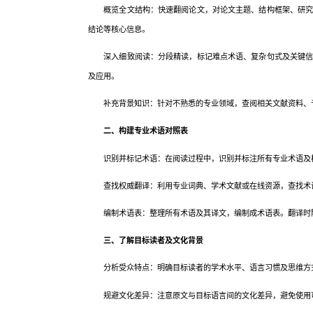
概览全文结构：快速翻阅论文，对论文主题、结构框架、研究方
结论等核心信息。
深入细致阅读：分段精读，标记难点术语、复杂句式及关键信息
及应用。
补充背景知识：针对不熟悉的专业领域，查阅相关文献资料、专
二、构建专业术语对照表
识别并标记术语：在阅读过程中，识别并标注所有专业术语及
查找权威翻译：利用专业词典、学术文献或在线资源，查找术语
编制术语表：整理所有术语及其译文，编制成术语表。翻译时
三、了解目标读者及文化背景
分析受众特点：明确目标读者的学术水平、语言习惯及思维方式
规避文化差异：注意原文与目标语言间的文化差异，避免使用可