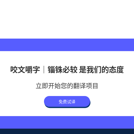
咬文嚼字｜锱铢必较 是我们的态度
立即开始您的翻译项目
免费试译