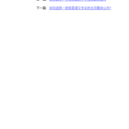
下一篇:
如何选择一家既靠谱又专业的北京翻译公司?