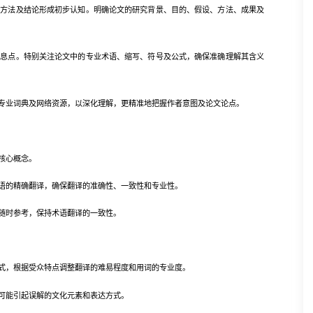
法及结论形成初步认知。明确论文的研究背景、目的、假设、方法、成果及
点。特别关注论文中的专业术语、缩写、符号及公式，确保准确理解其含义
业词典及网络资源，以深化理解，更精准地把握作者意图及论文论点。
核心概念。
的精确翻译，确保翻译的准确性、一致性和专业性。
随时参考，保持术语翻译的一致性。
，根据受众特点调整翻译的难易程度和用词的专业度。
能引起误解的文化元素和表达方式。