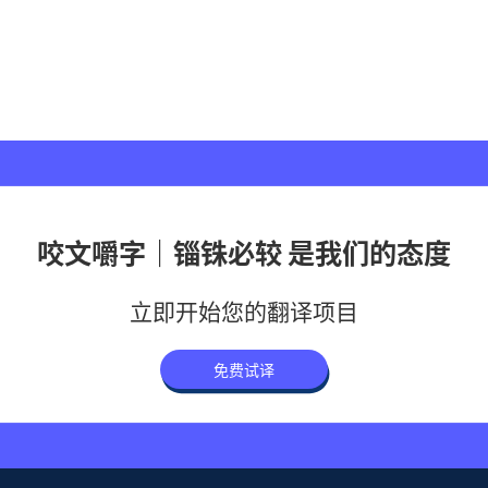
咬文嚼字｜锱铢必较 是我们的态度
立即开始您的翻译项目
免费试译