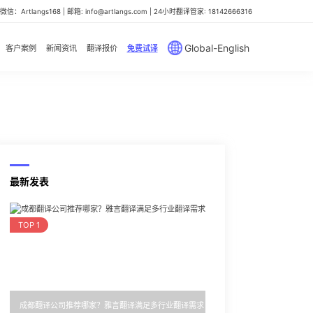
信：Artlangs168 | 邮箱: info@artlangs.com | 24小时翻译管家: 18142666316
Global-English
客户案例
新闻资讯
翻译报价
免费试译
最新发表
TOP 1
成都翻译公司推荐哪家？雅言翻译满足多行业翻译需求