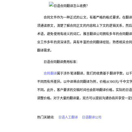
合同文件作为一种正式的公文，有着严格的格式要求。在翻译方
须通读原文，清楚了解合同正文的内容和上下文的逻辑关系，然
术语，避免使用有歧义的词汇。雅言翻译公司拥有多年的合同翻
业工作多年的资深译员，具有丰富的合同翻译经验，熟悉相关合
翻译需求。
日语合同翻译费用标准：
合同翻译
属于涉外笔译翻译，我们的收费基于翻译字数，以千
不同而有所差异。以中译韩合同翻译为例，价格从190元/千中文
不同。此外，客户要求的交稿时间也会影响翻译价格。实际的日
调整价格。对于大量的翻译量，双方可以提前沟通协商并享受一定
热门关键词:
日语人工翻译
日语翻译公司